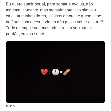
Eu quero sumir por aí, para somar e evoluir, não
matematicamente, mas mentalmente isso sim vou
calcular minhas dores, + falsos amores e quem sabe
no final, com o resultado eu não possa voltar a sorrir?
Tudo o tempo cura, mas primeiro, eu vou somar..
perdão, eu vou sumir.
#Clark