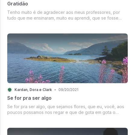
Gratidão
Tenho muito é de agradecer aos meus professores, por
tudo que me ensinaram, muito eu aprendi, que se fosse
ensinado por mim, a mim bem mais tolo eu seria.
Kardan, Dora e Clark
•
09/20/2021
Se for pra ser algo
Se for pra ser algo, que sejamos flores, que eu, você, aos
poucos possamos nos regar e que de gota em gota o
nosso amor poça, o nosso amor possa ser maior que o mar.