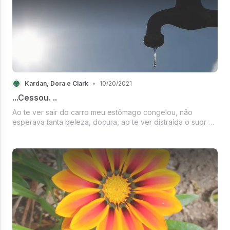
Kardan, Dora e Clark
•
10/20/2021
...Cessou. ..
Ao te ver sair do carro meu estômago congelou, não
esperava tanta beleza, doçura, ao te ver distraída o suor de
minha mão esfriou, tentei te beijar minha timidez não deixou,
mas ao te ver tão a vontade ela passou, minha timidez
cessou.