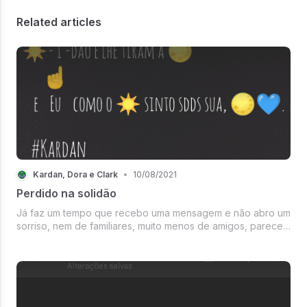
Related articles
Kardan, Dora e Clark
•
10/08/2021
Perdido na solidão
Já faz um tempo que recebo uma mensagem e não abro um
sorriso, nem de familiares, muito menos de amigos, parece
que me isolei de tudo desde que te perdi, será por isso
que eu me sinto, me sinto tão perdido?