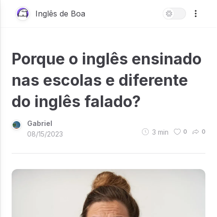
Inglês de Boa
Porque o inglês ensinado
nas escolas e diferente
do inglês falado?
Gabriel
3
min
0
0
08/15/2023