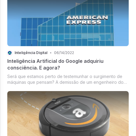
Inteligência Digital
•
06/14/2022
Inteligência Artificial do Google adquiriu
consciência. E agora?
Será que estamos perto de testemunhar o surgimento de
máquinas que pensam? A demissão de um engenheiro do
Google que disse que sim é um indício inquietante. A ID
News de hoje traz essa e outras notícias relevantes para
você começar a semana b...