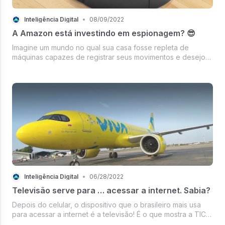
Inteligência Digital
•
08/09/2022
A Amazon está investindo em espionagem? 😎
Imagine um mundo no qual sua casa fosse repleta de
máquinas capazes de registrar seus movimentos e desejos,
saber o que você possui, onde vive… Esse mundo de filme
de ficção já existe e - aos poucos - nós estamos ajudando
a construí-lo.
Inteligência Digital
•
06/28/2022
Televisão serve para … acessar a internet. Sabia?
Depois do celular, o dispositivo que o brasileiro mais usa
para acessar a internet é a televisão! É o que mostra a TIC
Domicílios, pesquisa anual cuja edição mais recente foi