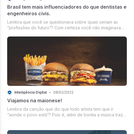
Brasil tem mais influenciadores do que dentistas e
engenheiros civis.
Lembra que você se questionava sobre quais seriam as
“profissões do futuro”? Com certeza você não imaginava
que um dia existiriam mais pessoas atuando como
influenciadoras do que como dentistas ou engenheiros.
Inteligência Digital
•
08/02/2022
Viajamos na maionese!
Lembra da canção que diz que todo artista tem que ir
“aonde o povo está”? Pois é, além de bonita a música traz
uma lição que algumas marcas estão colocando em prática
ao extremo. O último exemplo é a Hellmann´s, marca
tradicionalíssima de mai...