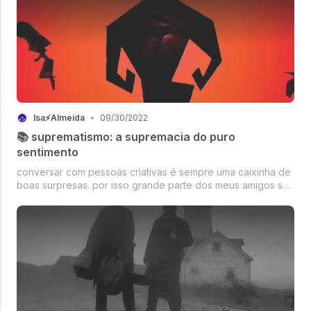
Isa⚡Almeida
•
09/30/2022
📚 suprematismo: a supremacia do puro
sentimento
conversar com pessoas criativas é sempre uma caixinha de
boas surpresas. por isso grande parte dos meus amigos são
artistas: cineastas, ilustradores, designers, artesãos, entre
outras especialidades fantásticas.