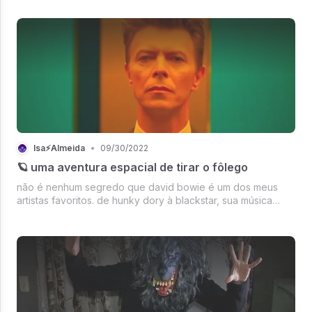
comentado sobre as semelhanças dos nossos vídeos com a
estética MTV e, sim, essa é uma das nossas ...
Isa⚡Almeida
•
09/30/2022
🪐 uma aventura espacial de tirar o fôlego
não é nenhum segredo que david bowie é um dos meus
artistas favoritos. de hunky dory à blackstar, sua música
acompanhou momentos muito especiais na minha vida e seu
trabalho visual é grande inspiração para mim.