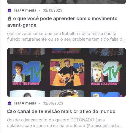
Isa⚡Almeida
•
02/13/2023
📓 o que você pode aprender com o movimento
avant-garde
oiê! se você sente que seu trabalho como artista não tá
fluindo naturalmente ou se o seu problema tem sido falta de
criatividade, talvez seja interessante expandir suas
referências para lugares… inusitados.
Isa⚡Almeida
•
02/06/2023
📺 o canal de televisão mais criativo do mundo
desde o lançamento do quadro DETONADO (uma
colaboração insana da minha produtora @ofaiscaestudio
com o @lavanderiaestudio), muitos de vocês têm