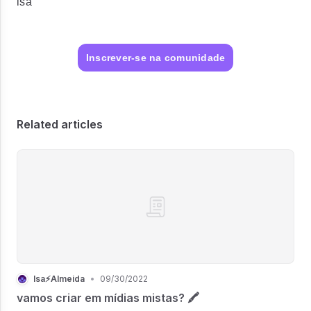
isa
Inscrever-se na comunidade
Related articles
Isa⚡Almeida
•
09/30/2022
vamos criar em mídias mistas? 🖍