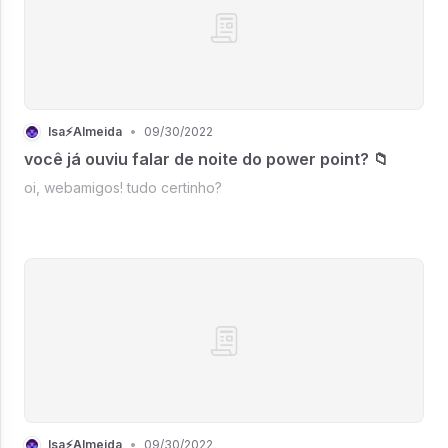
Isa⚡Almeida
•
09/30/2022
você já ouviu falar de noite do power point? 📁
oi, webamigos! tudo certinho?
Isa⚡Almeida
•
09/30/2022