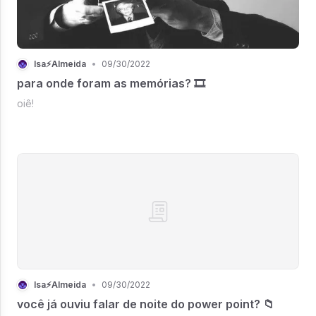
Isa⚡Almeida
•
09/30/2022
para onde foram as memórias? 🎞
oiê!
Isa⚡Almeida
•
09/30/2022
você já ouviu falar de noite do power point? 📁