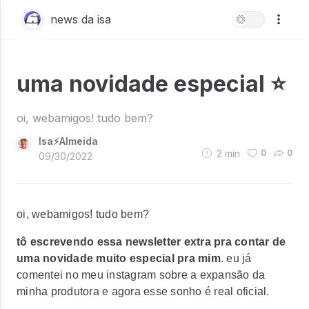
news da isa
uma novidade especial ⭐️
oi, webamigos! tudo bem?
Isa⚡Almeida
2
min
0
0
09/30/2022
oi, webamigos! tudo bem?
tô escrevendo essa newsletter extra pra contar de
uma novidade muito especial pra mim
.
eu já
comentei no meu instagram sobre a expansão da
minha produtora e agora esse sonho é real oficial.