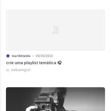
Isa⚡Almeida
•
09/30/2022
crie uma playlist temática 🎧
oi, webamigos!