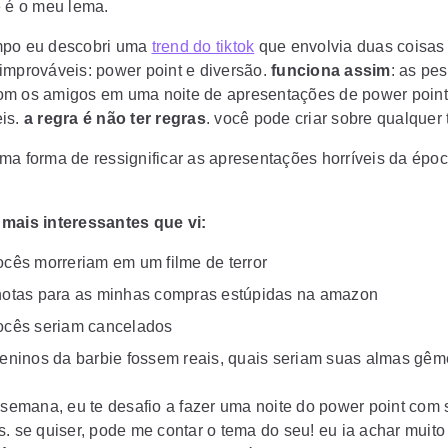
e é o meu lema.
mpo eu descobri uma
trend do tiktok
que envolvia duas coisas
improváveis: power point e diversão.
funciona assim
:
as pes
m os amigos em uma noite de apresentações de power point
is.
a regra é não ter regras
.
você pode criar sobre qualquer
ma forma de ressignificar as apresentações horríveis da épo
mais interessantes que vi:
cês morreriam em um filme de terror
otas para as minhas compras estúpidas na amazon
cês seriam cancelados
eninos da barbie fossem reais, quais seriam suas almas gê
emana, eu te desafio a fazer uma noite do power point com
. se quiser, pode me contar o tema do seu! eu ia achar muito 