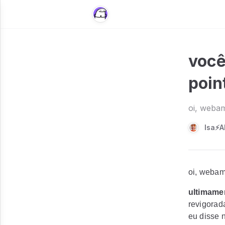
você
poin
oi, webam
Isa⚡A
oi, webam
ultimame
revigorad
eu disse n