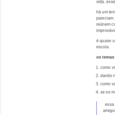
vida. ess
há um te
pareciam 
reúnem co
improváve
é quase u
escola.
os temas 
como vo
dando n
como vo
se os m
essa s
amigos