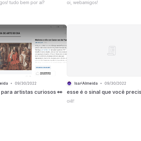
gos! tudo bem por aí?
oi, webamigos!
eida
•
09/30/2022
Isa⚡Almeida
•
09/30/2022
para artistas curiosos 👀
esse é o sinal que você preci
oiê!