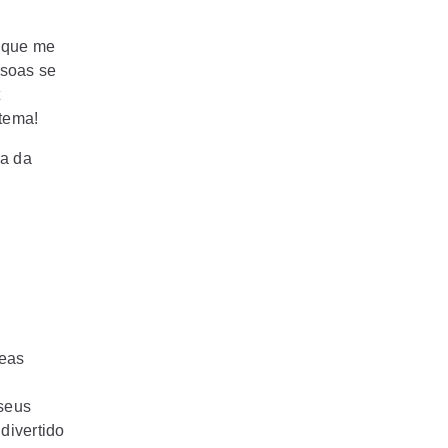
 que me
soas se
 tema!
ca da
meas
 seus
divertido