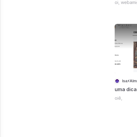
oi, webami
Isa⚡Alm
uma dica 
oiê,