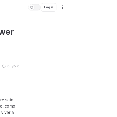
Login
ower
0
0
re saio
mo. como
 viver a