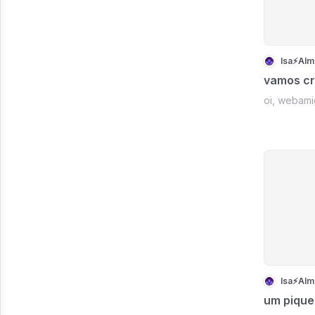
Isa⚡Alm
vamos cr
oi, webami
Isa⚡Alm
um pique