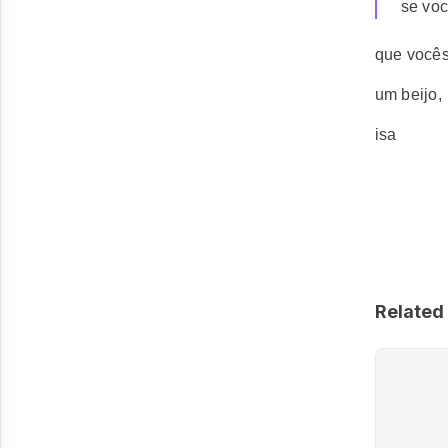
se vo
que você
um beijo,
isa
Related 