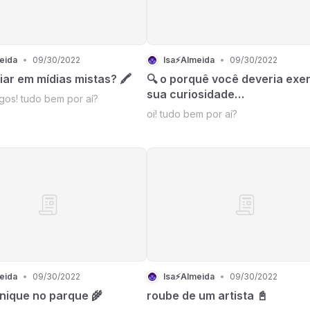
eida
•
09/30/2022
Isa⚡Almeida
•
09/30/2022
iar em mídias mistas? 🖍
🔍 o porquê você deveria exer
sua curiosidade…
gos! tudo bem por aí?
oi! tudo bem por aí?
eida
•
09/30/2022
Isa⚡Almeida
•
09/30/2022
nique no parque 🌾
roube de um artista 📓