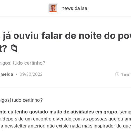
news da isa
 já ouviu falar de noite do p
t? 📁
igos! tudo certinho?
lmeida
09/30/2022
1
min
•
igos! tudo certinho?
nte eu tenho gostado muito de atividades em grupo.
semp
a depois de um encontro divertido com as pessoas que eu a
a newsletter anterior: não existe nada mais inspirador do que