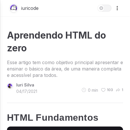
iuricode
Aprendendo HTML do
zero
Esse artigo tem como objetivo principal apresentar e
ensinar o básico da área, de uma maneira completa
e acessível para todos.
Iuri Silva
0
min
103
1
04/17/2021
HTML Fundamentos