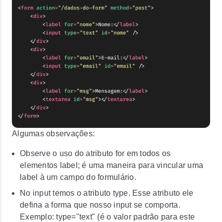
Algumas observações:
Observe o uso do atributo for em todos os
elementos
label
; é uma maneira para vincular uma
label à um campo do formulário.
No input temos o atributo
type
. Esse atributo ele
defina a forma que nosso input se comporta.
Exemplo:
type="text"
(é o valor padrão para este