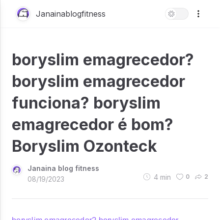
Janainablogfitness
boryslim emagrecedor?
boryslim emagrecedor
funciona? boryslim
emagrecedor é bom?
Boryslim Ozonteck
Janaina blog fitness
4
min
0
2
08/19/2023