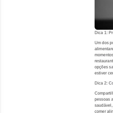
Dica 1: P
Um dos pr
alimentar
momentos 
restauran
opções sa
estiver ce
Dica 2: C
Compartil
pessoas a
saudável,
comer ali