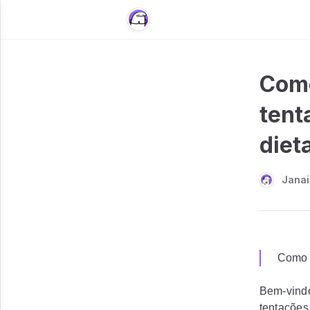
Como
tent
diet
Janai
Como l
Bem-vindo
tentações