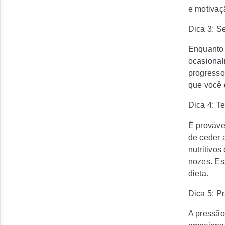
e motivaç
Dica 3: Se
Enquanto 
ocasional
progresso
que você 
Dica 4: T
É prováve
de ceder 
nutritivos
nozes. Es
dieta.
Dica 5: P
A pressão