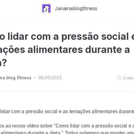
Janainablogfitness
 lidar com a pressão social 
ações alimentares durante a
a?
na blog fitness
08/06/2023
3
min
•
idar com a pressão social e as tentações alimentares durant
s ao nosso vídeo sobre "Como lidar com a pressão social e 
 alimentares durante a dieta." Todos sabemos que manter um