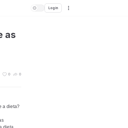
Login
e as
0
0
e a dieta?
as
a dieta