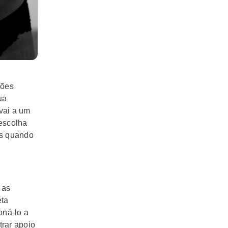
ções
ua
vai a um
escolha
as quando
 as
eta
oná-lo a
trar apoio