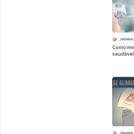
Janaina 
Como mon
saudável
reeducaç
Janaina 