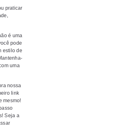
ou praticar
ade,
 não é uma
 você pode
 estilo de
 Mantenha-
 com uma
ora nossa
eiro link
je mesmo!
 passo
s! Seja a
assar