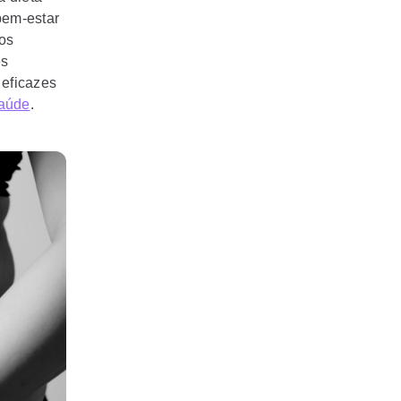
bem-estar
ios
es
 eficazes
aúde
.