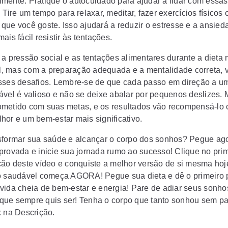
mente. Pratique o autocuidado para ajudar a lidar com essas
 Tire um tempo para relaxar, meditar, fazer exercícios físicos 
que você goste. Isso ajudará a reduzir o estresse e a ansied
ais fácil resistir às tentações.
 a pressão social e as tentações alimentares durante a dieta
cil, mas com a preparação adequada e a mentalidade correta,
sses desafios. Lembre-se de que cada passo em direção a um
ável é valioso e não se deixe abalar por pequenos deslizes.
metido com suas metas, e os resultados vão recompensá-lo
hor e um bem-estar mais significativo.
sformar sua saúde e alcançar o corpo dos sonhos? Pegue ag
provada e inicie sua jornada rumo ao sucesso! Clique no prim
ção deste vídeo e conquiste a melhor versão de si mesma ho
o saudável começa AGORA! Pegue sua dieta e dê o primeiro
vida cheia de bem-estar e energia! Pare de adiar seus sonho
ue sempre quis ser! Tenha o corpo que tanto sonhou sem p
k na Descrição.