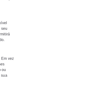
xível
o seu
mitirá
do.
. Em vez
hes
o ou
 sua