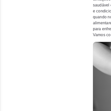
saudável 
e condici
quando no
alimentar
para enfr
Vamos co