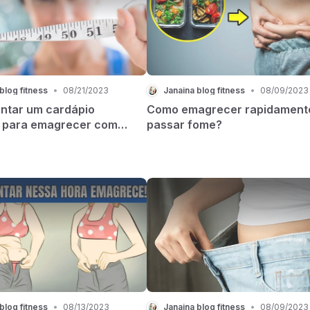
blog fitness
•
08/21/2023
Janaina blog fitness
•
08/09/2023
tar um cardápio
Como emagrecer rapidament
 para emagrecer com
passar fome?
ão alimentar?
blog fitness
•
08/13/2023
Janaina blog fitness
•
08/09/2023