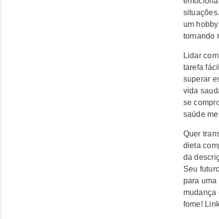
emocional
situações.
um hobby 
tornando m
Lidar com
tarefa fá
superar e
vida saud
se compro
saúde mel
Quer tran
dieta com
da descri
Seu futur
para uma 
mudança q
fome! Lin