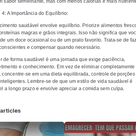
m sabor semelhante, mas com menos calorias e mais nutrient
4: A Importância do Equilíbrio:
mento saudável envolve equilíbrio. Priorize alimentos frescos
proteínas magras e grãos integrais. Isso não significa que vo
 de um doce ocasional ou de um prato favorito. Trata-se de fa
conscientes e compensar quando necessário.
 de forma saudável é uma jornada que exige paciência,
imento e conhecimento. Em vez de eliminar completamente 
, concentre-se em uma dieta equilibrada, controle de porções
inteligentes. Lembre-se de que um estilo de vida saudável é
el a longo prazo e envolve apreciar a comida sem culpa.
articles