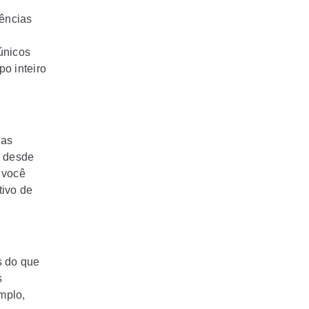
iências
únicos
o inteiro
 as
, desde
 você
tivo de
s do que
s
mplo,