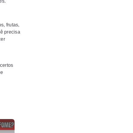
es.
, frutas,
cê precisa
zer
certos
 e