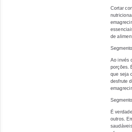
Cortar co
nutricion
emagrecim
essenciai
de aliment
Segmento
Ao invés 
porções. 
que seja 
desfrute 
emagreci
Segmento 
É verdade
outros. E
saudáveis.