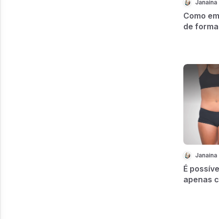
Janaina 
Como em
de forma
Janaina 
É possív
apenas c