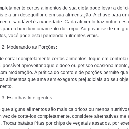
mpletamente certos alimentos de sua dieta pode levar a defic
ais e a um desequilíbrio em sua alimentação. A chave para um
ento saudável é a variedade. Cada alimento traz nutrientes 
s para o bom funcionamento do corpo. Ao privar-se de um grup
os, você pode estar perdendo nutrientes vitais.
 2: Moderando as Porções:
de cortar completamente certos alimentos, foque em controlar
É possível aproveitar aquele doce ou petisco ocasionalmente
com moderação. A prática do controle de porções permite que
dos alimentos que ama sem exageros prejudiciais ao seu obje
mento.
3: Escolhas Inteligentes:
 que alguns alimentos são mais calóricos ou menos nutritivo
m vez de cortá-los completamente, considere alternativas mai
 Trocar batatas fritas por chips de vegetais assados, por exe