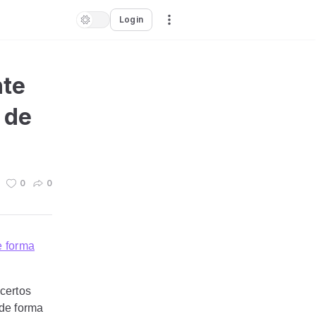
Login
nte
 de
0
0
e forma
certos
 de forma