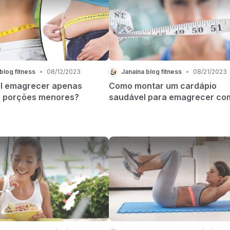
blog fitness
•
08/12/2023
Janaina blog fitness
•
08/21/2023
el emagrecer apenas
Como montar um cardápio
 porções menores?
saudável para emagrecer co
reeducação alimentar?