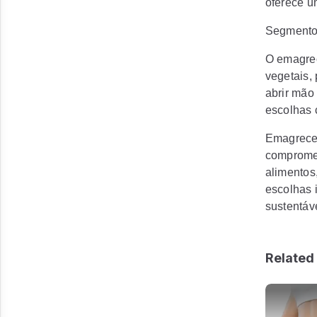
oferece u
Segmento 
O emagreci
vegetais, 
abrir mão
escolhas 
Emagrecer
compromet
alimentos
escolhas 
sustentáv
Related 