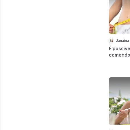
Janaina 
É possív
comendo