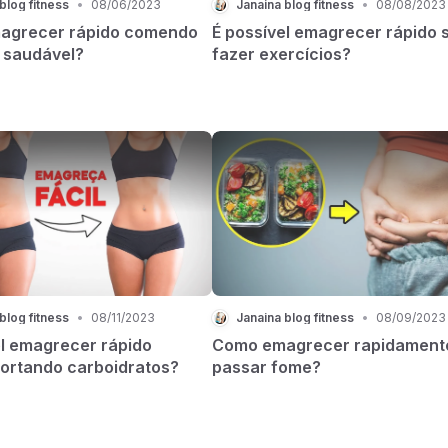
blog fitness
•
08/06/2023
Janaina blog fitness
•
08/08/2023
agrecer rápido comendo
É possível emagrecer rápido
 saudável?
fazer exercícios?
blog fitness
•
08/11/2023
Janaina blog fitness
•
08/09/2023
el emagrecer rápido
Como emagrecer rapidament
ortando carboidratos?
passar fome?