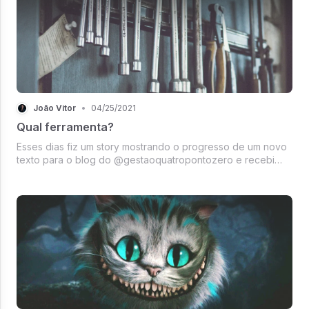
João Vitor
•
04/25/2021
Qual ferramenta?
Esses dias fiz um story mostrando o progresso de um novo
texto para o blog do @gestaoquatropontozero e recebi
dezenas de mensagens de pessoas perguntando o nome
do aplicativo.