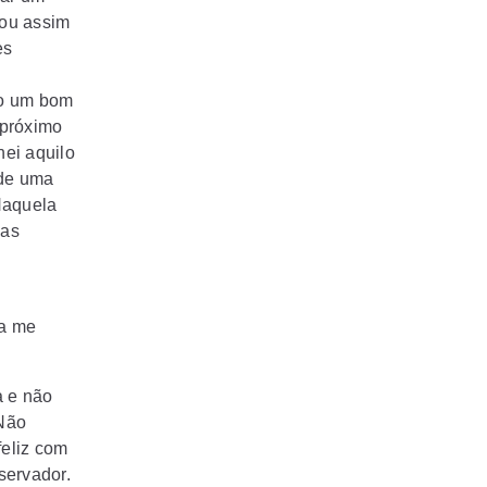
ou assim
es
ho um bom
 próximo
ei aquilo
 de uma
Naquela
mas
.
ha me
a e não
 Não
feliz com
servador.