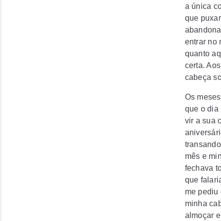
a única c
que puxar 
abandonar
entrar no
quanto aq
certa. Ao
cabeça so
Os meses 
que o dia
vir a sua
aniversár
transando
mês e min
fechava t
que falar
me pediu 
minha cab
almoçar e