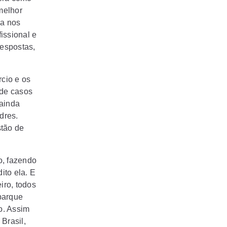
melhor
la nos
issional e
espostas,
rcio e os
 de casos
 ainda
dres.
stão de
o, fazendo
ito ela. E
iro, todos
parque
o. Assim
Brasil,