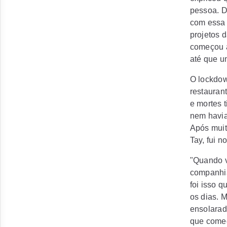
pessoa. D
com essa 
projetos 
começou a
até que u
O lockdow
restauran
e mortes 
nem havia
Após muit
Tay, fui n
"Quando v
companhia
foi isso q
os dias. 
ensolarad
que começ