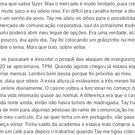
oisa que sabia fazer. Mas o mercado é muito limitado, para cr
muito saco e eu odeio isso. Foi difícil pra caralho tomar a de
 um sonho de anos. Tay me abriu os olhos para o possibilid
 mercado de comunicação corporativa, sair do jornalismo tradi
uilo poderia abrir meu leque de opções. Era uma verdade, el
s poucos, dia após dia, Tay foi colocando um grãozinho na mi
bre o tema. Mais que isso, sobre voltar.
se passaram e descobri o porquê dos ataques de inseguran
 20 se aproximava. TPM. Quando agosto chegou já estava e
 crise mensal. Lembro bem dessa porque foi próxima ao meu
io, data que odeio. A essa altura já estávamos a três meses f
 online diariamente. O casino voltou a funcionar no começo 
ha vida retornado quase ao normal. A diferença era que o ca
oda noite ainda, então não havia turnos de madrugada. Tay ha
ia de mim para algumas pessoas do ramo de comunicação no 
o meu currículo. Eu se quer tinha um em português, não pas
eça voltar. Tinha saído da academia e estava indo comprar a
m um café para depois ir trabalhar quando Tay me ligou cobr