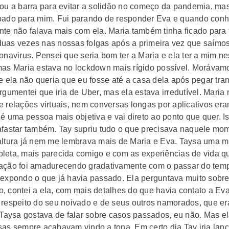
çou a barra para evitar a solidão no começo da pandemia, ma
bado para mim. Fui parando de responder Eva e quando conh
nte não falava mais com ela. Maria também tinha ficado para 
uas vezes nas nossas folgas após a primeira vez que saímos
ronavirus. Pensei que seria bom ter a Maria e ela ter a mim n
mas Maria estava no lockdown mais rígido possível. Moráva
 e ela não queria que eu fosse até a casa dela após pegar tra
rgumentei que iria de Uber, mas ela estava irredutível. Maria
e relações virtuais, nem conversas longas por aplicativos er
 é uma pessoa mais objetiva e vai direto ao ponto que quer. Is
afastar também. Tay supriu tudo o que precisava naquele mo
altura já nem me lembrava mais de Maria e Eva. Taysa uma m
leta, mais parecida comigo e com as experiências de vida qu
ação foi amadurecendo gradativamente com o passar do tem
 expondo o que já havia passado. Ela perguntava muito sobr
, contei a ela, com mais detalhes do que havia contato a Eva
 respeito do seu noivado e de seus outros namorados, que e
. Taysa gostava de falar sobre casos passados, eu não. Mas el
sas sempre acabavam vindo a tona. Em certo dia Tay iria lan