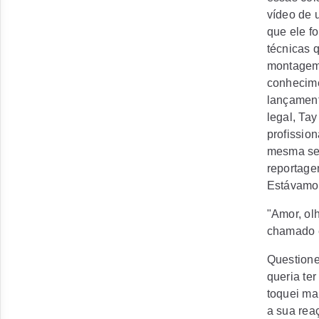
vídeo de
que ele f
técnicas 
montagem 
conhecime
lançament
legal, Ta
profissio
mesma sem
reportagen
Estávamos
"Amor, ol
chamado e
Questione
queria te
toquei ma
a sua rea