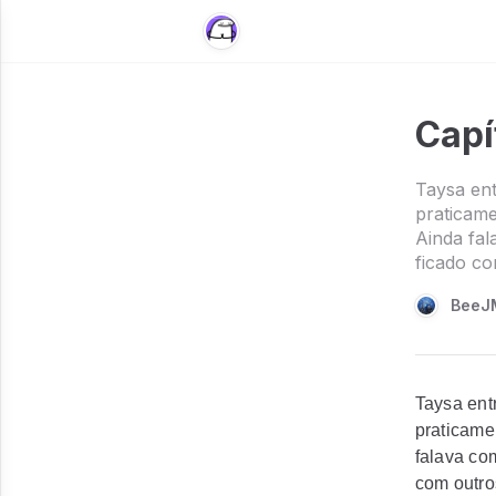
Capí
Taysa ent
praticame
Ainda fal
ficado co
BeeJ
Taysa ent
praticame
falava co
com outro