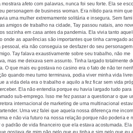
 mostrara afeto com palavras, nunca foi seu forte. Ela se esc
seu personagem de business woman. Era nítido para mim que 
avia uma mulher extremamente solitária e insegura. Sem famil
s amigos de trabalho na cidade, Tay passou natais, ano nov
ios sozinha em casa antes da pandemia. Ela vivia tanto aqu
vo onde as aparências são importantes que tinha carregado aq
a pessoal, ela não conseguia se desfazer do seu personage
migo. Tay falava exaustivamente sobre seu trabalho, não me
a, mas me deixava sem assunto. Tinha largado totalmente d
va. O que mais eu gostava no casino era o fato de não ter ne
ão quando meu turno terminava, podia viver minha vida livr
e a vida dela era o trabalho e aquilo a fez ficar sem vida pró
erceber. Ela não entendia porque eu havia largado tudo para
mado sub-emprego. Isso me fez passar a questionar o que 
iretora internacional de marketing de uma multinacional esta
rtender. Uma vez falei que aquela nossa diferença me inco
rma e não via futuro na nossa relação porque não poderia e
r o padrão de vida financeiro que ela estava acostumada. Ela
que gostava de mim não pelo que eu tinha e sim pelo que eu