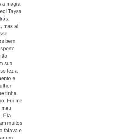
s a magia
eci Taysa
trás.
, mas aí
esse
mos bem
nsporte
 não
am sua
so fez a
mento e
ulher
e tinha.
po. Fui me
e meu
. Ela
ram muitos
a falava e
çar um