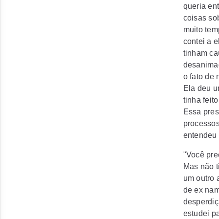
queria ent
coisas sob
muito tem
contei a e
tinham ca
desanimad
o fato de
Ela deu u
tinha feit
Essa pres
processos
entendeu 
"Você prec
Mas não ti
um outro 
de ex nam
desperdiç
estudei p