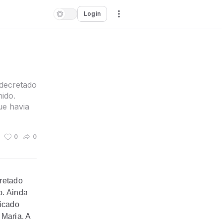
Login
 decretado
ido.
ue havia
0
0
retado
o. Ainda
ficado
 Maria. A