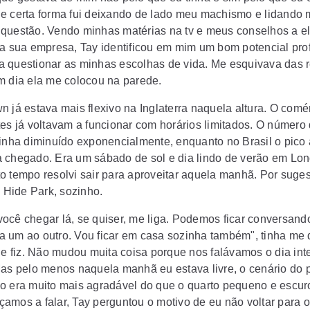
e certa forma fui deixando de lado meu machismo e lidando 
questão. Vendo minhas matérias na tv e meus conselhos a e
da sua empresa, Tay identificou em mim um bom potencial prof
 questionar as minhas escolhas de vida. Me esquivava das r
m dia ela me colocou na parede.
n já estava mais flexivo na Inglaterra naquela altura. O comé
tes já voltavam a funcionar com horários limitados. O número
tinha diminuído exponencialmente, enquanto no Brasil o pico
 chegado. Era um sábado de sol e dia lindo de verão em Lon
o tempo resolvi sair para aproveitar aquela manhã. Por suge
o Hide Park, sozinho.
ocê chegar lá, se quiser, me liga. Podemos ficar conversand
 um ao outro. Vou ficar em casa sozinha também", tinha me d
ue fiz. Não mudou muita coisa porque nos falávamos o dia inte
Mas pelo menos naquela manhã eu estava livre, o cenário do 
o era muito mais agradável do que o quarto pequeno e escur
amos a falar, Tay perguntou o motivo de eu não voltar para o 