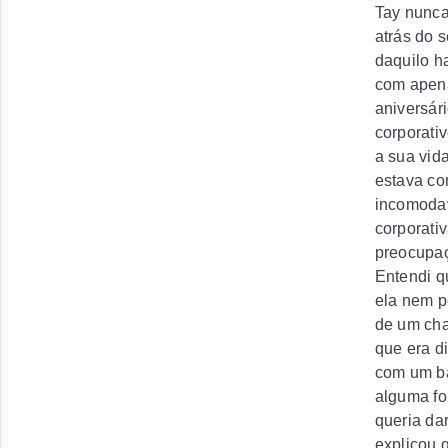
Tay nunca
atrás do 
daquilo h
com apena
aniversár
corporati
a sua vid
estava co
incomodav
corporati
preocupaç
Entendi qu
ela nem p
de um cha
que era d
com um ba
alguma fo
queria da
explicou 