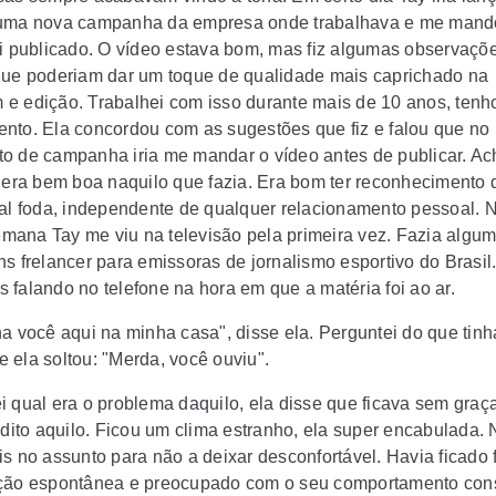
 uma nova campanha da empresa onde trabalhava e me mand
oi publicado. O vídeo estava bom, mas fiz algumas observaçõ
que poderiam dar um toque de qualidade mais caprichado na
e edição. Trabalhei com isso durante mais de 10 anos, ten
nto. Ela concordou com as sugestões que fiz e falou que no
o de campanha iria me mandar o vídeo antes de publicar. Ach
y era bem boa naquilo que fazia. Era bom ter reconhecimento
nal foda, independente de qualquer relacionamento pessoal. 
ana Tay me viu na televisão pela primeira vez. Fazia algu
s frelancer para emissoras de jornalismo esportivo do Brasil
 falando no telefone na hora em que a matéria foi ao ar.
ha você aqui na minha casa", disse ela. Perguntei do que tin
 ela soltou: "Merda, você ouviu".
i qual era o problema daquilo, ela disse que ficava sem graç
r dito aquilo. Ficou um clima estranho, ela super encabulada.
is no assunto para não a deixar desconfortável. Havia ficado 
ção espontânea e preocupado com o seu comportamento con