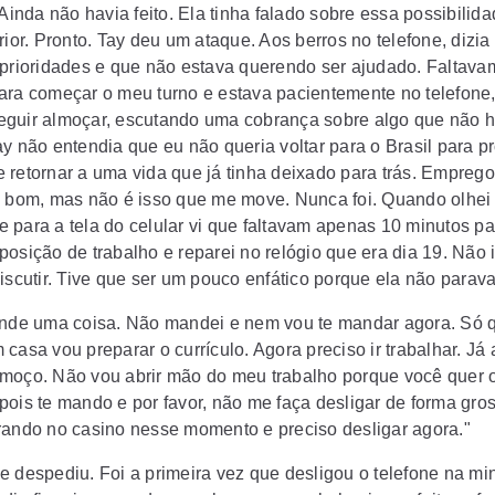
 Ainda não havia feito. Ela tinha falado sobre essa possibilid
rior. Pronto. Tay deu um ataque. Aos berros no telefone, dizia
 prioridades e que não estava querendo ser ajudado. Faltava
ara começar o meu turno e estava pacientemente no telefone,
guir almoçar, escutando uma cobrança sobre algo que não h
ay não entendia que eu não queria voltar para o Brasil para p
 retornar a uma vida que já tinha deixado para trás. Emprego 
é bom, mas não é isso que me move. Nunca foi. Quando olhei
 para a tela do celular vi que faltavam apenas 10 minutos pa
osição de trabalho e reparei no relógio que era dia 19. Não i
iscutir. Tive que ser um pouco enfático porque ela não parava 
ende uma coisa. Não mandei e nem vou te mandar agora. Só
casa vou preparar o currículo. Agora preciso ir trabalhar. Já
moço. Não vou abrir mão do meu trabalho porque você quer o
pois te mando e por favor, não me faça desligar de forma gros
rando no casino nesse momento e preciso desligar agora."
e despediu. Foi a primeira vez que desligou o telefone na mi