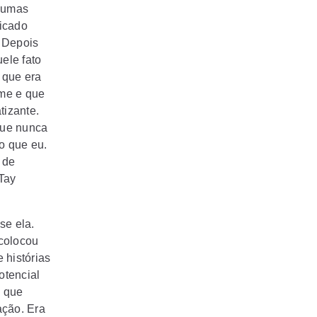
lgumas
ficado
. Depois
ele fato
 que era
ome e que
tizante.
que nunca
do que eu.
 de
Tay
se ela.
 colocou
 histórias
otencial
o que
ação. Era