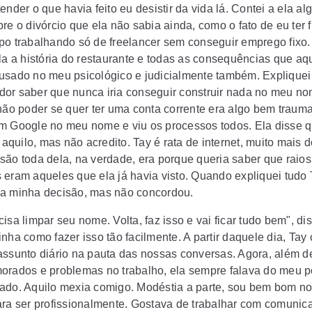
ender o que havia feito eu desistir da vida lá. Contei a ela a
re o divórcio que ela não sabia ainda, como o fato de eu ter 
po trabalhando só de freelancer sem conseguir emprego fixo
la a história do restaurante e todas as consequências que aqu
usado no meu psicológico e judicialmente também. Expliquei
or saber que nunca iria conseguir construir nada no meu n
 não poder se quer ter uma conta corrente era algo bem trauma
m Google no meu nome e viu os processos todos. Ela disse 
o aquilo, mas não acredito. Tay é rata de internet, muito mais 
são toda dela, na verdade, era porque queria saber que raios
 eram aqueles que ela já havia visto. Quando expliquei tudo 
a minha decisão, mas não concordou.
isa limpar seu nome. Volta, faz isso e vai ficar tudo bem", dis
nha como fazer isso tão facilmente. A partir daquele dia, Tay
assunto diário na pauta das nossas conversas. Agora, além de
orados e problemas no trabalho, ela sempre falava do meu p
ado. Aquilo mexia comigo. Modéstia a parte, sou bem bom n
ara ser profissionalmente. Gostava de trabalhar com comunic