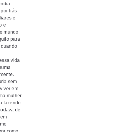
ondia
por trás
iares e
o e
ele mundo
uilo para
m quando
essa vida
nhuma
emente.
pria sem
 viver em
uma mulher
va fazendo
modava de
 nem
 me
 era como