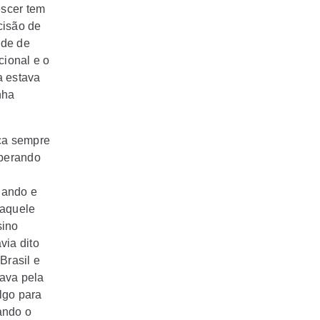
escer tem
cisão de
ade de
cional e o
a estava
nha
ça sempre
sperando
alando e
daquele
sino
via dito
Brasil e
sava pela
lgo para
ando o