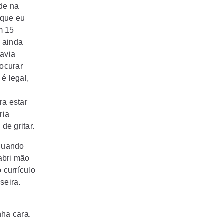
ade na
 que eu
m 15
 ainda
avia
rocurar
é legal,
ra estar
ria
de gritar.
 quando
 abri mão
 currículo
seira.
nha cara.