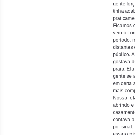
gente for
tinha aca
praticame
Ficamos d
veio o co
período, 
distantes
público. A
gostava d
praia. Ela
gente se 
em certa 
mais comp
Nossa rel
abrindo e
casamento
contava a
por sinal
essas coi