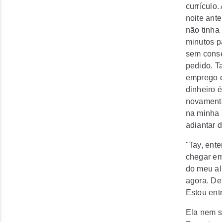
currículo.
noite ante
não tinha
minutos p
sem conse
pedido. T
emprego e
dinheiro 
novamente
na minha p
adiantar d
"Tay, ent
chegar em 
do meu al
agora. De
Estou ent
Ela nem s