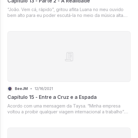
Capítulo 13 - Parte 2 - A Realidade
“João. Vem cá, rápido”, gritou aflita Luana no meu ouvido
bem alto para eu poder escutá-la no meio da música alta.
Olhei em volta e vi que os primeiros raios de sol que
apareciam no céu batiam direto em um prédio que derretia.
Um garoto pass...
BeeJM
•
12/16/2021
Capítulo 15 - Entre a Cruz e a Espada
Acordo com uma mensagem da Taysa. “Minha empresa
voltou a proibir qualquer viagem internacional a trabalho”.
Dois dias depois o governo inglês anunciou um grande
investimento na fiscalização de pessoas que chegavam no
país. Uma menina que tra...