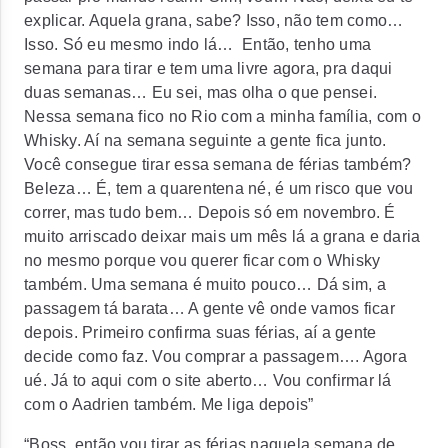
explicar. Aquela grana, sabe? Isso, não tem como…
Isso. Só eu mesmo indo lá…
Então, tenho uma
semana para tirar e tem uma livre agora, pra daqui
duas semanas… Eu sei, mas olha o que pensei.
Nessa semana fico no Rio com a minha família, com o
Whisky. Aí na semana seguinte a gente fica junto.
Você consegue tirar essa semana de férias também?
Beleza… É, tem a quarentena né, é um risco que vou
correr, mas tudo bem… Depois só em novembro. É
muito arriscado deixar mais um mês lá a grana e daria
no mesmo porque vou querer ficar com o Whisky
também. Uma semana é muito pouco… Dá sim, a
passagem tá barata… A gente vê onde vamos ficar
depois. Primeiro confirma suas férias, aí a gente
decide como faz. Vou comprar a passagem…. Agora
ué. Já to aqui com o site aberto… Vou confirmar lá
com o Aadrien também. Me liga depois”
“Boss, então vou tirar as férias naquela semana de