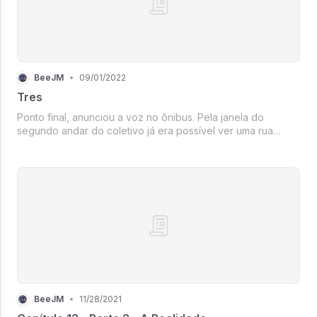
BeeJM
•
09/01/2022
Tres
Ponto final, anunciou a voz no ônibus. Pela janela do
segundo andar do coletivo já era possível ver uma rua
completamente tomada por gente nas calçadas. Sem
querer, estávamos exatamente aonde queríamos estar.
Gustavo havia sido informado por ...
BeeJM
•
11/28/2021