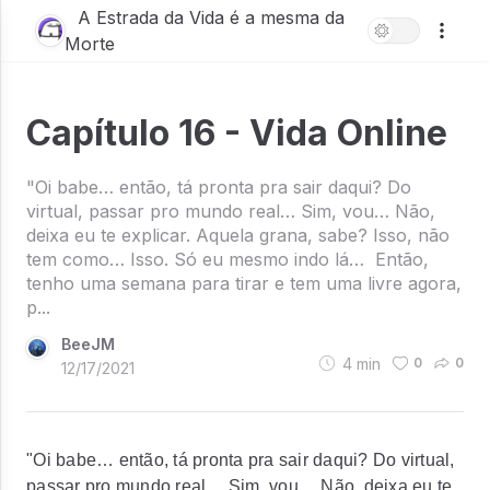
A Estrada da Vida é a mesma da
Morte
Capítulo 16 - Vida Online
"Oi babe… então, tá pronta pra sair daqui? Do
virtual, passar pro mundo real… Sim, vou… Não,
deixa eu te explicar. Aquela grana, sabe? Isso, não
tem como… Isso. Só eu mesmo indo lá… Então,
tenho uma semana para tirar e tem uma livre agora,
p...
BeeJM
4
min
0
0
12/17/2021
"Oi babe… então, tá pronta pra sair daqui? Do virtual,
passar pro mundo real… Sim, vou… Não, deixa eu te