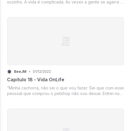
sozinho. A vida é complicada. As vezes a gente se agarra a
coisas e pessoas que achamos que nos completam, mas na
verdade nos destroem mais. Se livrar de coisas e pessoas
tóxicas ou encar...
BeeJM
•
01/12/2022
Capítulo 18 - Vida OnLife
“Minha cachorra, não sei o que vou fazer. Sei que com esse
pessoal que comprou o petshop não vou deixar. Entrei no
Instagram da outra loja deles e vi um monte de reclamação.
Tem gente falando que eles não cuidam direito, que o
cachorro voltou...