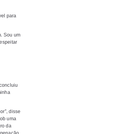
vel para
m. Sou um
espeitar
concluiu
minha
or”, disse
 sob uma
ro da
cigenação