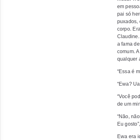
em pessoa
pai só he
puxados, 
corpo. Er
Claudine.
a fama de
comum. A 
qualquer 
“Essa é m
“Ewa? Uau
“Você pod
de um min
“Não, não
Eu gosto”,
Ewa era i