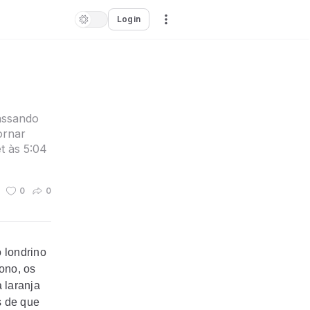
Login
assando
ornar
t às 5:04
0
0
 londrino
ono, os
 laranja
s de que