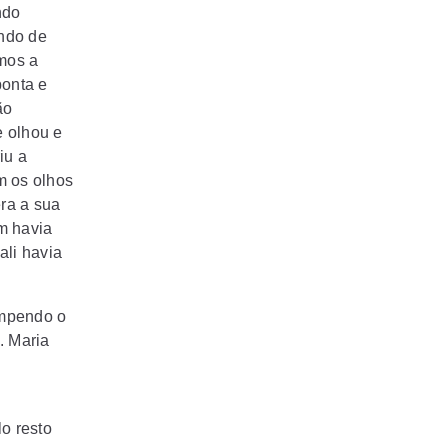
ndo
ando de
amos a
ponta e
ão
e olhou e
iu a
om os olhos
era a sua
m havia
ali havia
ompendo o
. Maria
o resto