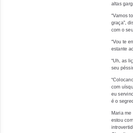
altas gar
“Vamos to
graça”, d
com o seu
“Vou te e
estante a
“Uh, as l
seu péssi
“Colocand
com uísqu
eu servin
é o segre
Maria me 
estou com
introvert