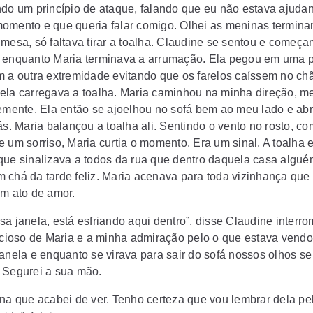
ndo um princípio de ataque, falando que eu não estava ajuda
omento e que queria falar comigo. Olhei as meninas termin
 mesa, só faltava tirar a toalha. Claudine se sentou e começ
 enquanto Maria terminava a arrumação. Ela pegou em uma 
m a outra extremidade evitando que os farelos caíssem no ch
ela carregava a toalha. Maria caminhou na minha direção, m
vemente. Ela então se ajoelhou no sofá bem ao meu lado e abr
ás. Maria balançou a toalha ali. Sentindo o vento no rosto, c
e um sorriso, Maria curtia o momento. Era um sinal. A toalha 
que sinalizava a todos da rua que dentro daquela casa algué
 chá da tarde feliz. Maria acenava para toda vizinhança que 
um ato de amor.
sa janela, está esfriando aqui dentro”, disse Claudine interr
encioso de Maria e a minha admiração pelo o que estava vendo
janela e enquanto se virava para sair do sofá nossos olhos se
 Segurei a sua mão.
na que acabei de ver. Tenho certeza que vou lembrar dela pel