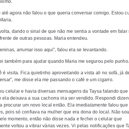
óximo.
 até agora não falou o que queria conversar comigo. Estou cu
Maria.
volta, dando o sinal de que não me sentia a vontade em falar
 frente de outras pessoas. Maria entendeu.
ninas, arrumar isso aqui”, falou ela se levantando.
ei também para ajudar quando Maria me segurou pelo punho
 é visita. Fica quietinho aproveitando a vista ali no sofá, já
ersar”, me disse ela me passando o café e um cigarro.
u celular e havia diversas mensagens da Taysa falando que 
 ela deixava a sua cachorra iria ser vendido. Respondi dize
ia procurar um novo local então. Ela imediatamente falou que
es, pois só confiava na mulher que era dona do local. Não so
uele momento, então não disse nada e fechei o celular que
ente voltou a vibrar várias vezes. Vi pelas notificações que 