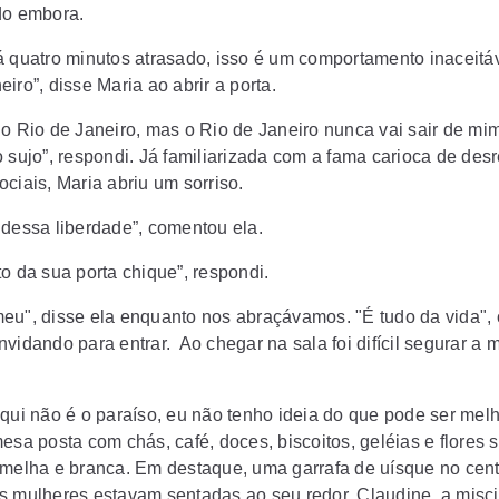
do embora.
á quatro minutos atrasado, isso é um comportamento inaceitá
iro”, disse Maria ao abrir a porta.
do Rio de Janeiro, mas o Rio de Janeiro nunca vai sair de mi
 sujo”, respondi. Já familiarizada com a fama carioca de desr
ciais, Maria abriu um sorriso.
 dessa liberdade”, comentou ela.
o da sua porta chique”, respondi.
eu", disse ela enquanto nos abraçávamos. "É tudo da vida", 
nvidando para entrar.
Ao chegar na sala foi difícil segurar a 
aqui não é o paraíso, eu não tenho ideia do que pode ser melh
mesa posta com chás, café, doces, biscoitos, geléias e flores
rmelha e branca. Em destaque, uma garrafa de uísque no cent
s mulheres estavam sentadas ao seu redor. Claudine, a mis