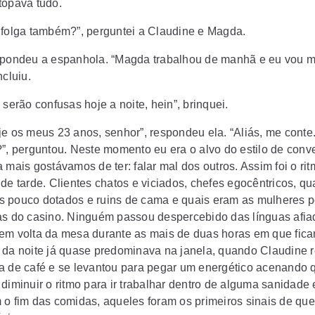
topava tudo.
 folga também?”, perguntei a Claudine e Magda.
spondeu a espanhola. “Magda trabalhou de manhã e eu vou m
ncluiu.
 serão confusas hoje a noite, hein”, brinquei.
je os meus 23 anos, senhor”, respondeu ela. “Aliás, me cont
?”, perguntou. Neste momento eu era o alvo do estilo de conv
 mais gostávamos de ter: falar mal dos outros. Assim foi o ri
 de tarde. Clientes chatos e viciados, chefes egocêntricos, q
 pouco dotados e ruins de cama e quais eram as mulheres 
as do casino. Ninguém passou despercebido das línguas afia
em volta da mesa durante as mais de duas horas em que ficam
 da noite já quase predominava na janela, quando Claudine 
a de café e se levantou para pegar um energético acenando 
 diminuir o ritmo para ir trabalhar dentro de alguma sanidade
 o fim das comidas, aqueles foram os primeiros sinais de que