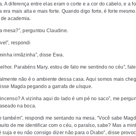
. A diferença entre elas eram o corte e a cor do cabelo, e a f
a era mais alta e mais forte. Quando digo forte, é forte mesmo
a de academia.
a mesa?”, perguntou Claudine.
ível”, respondi
minha irmãzinha”, disse Ewa.
elhor. Parabéns Mary, estou de fato me sentindo no céu”, fale
lmente não é o ambiente dessa casa. Aqui somos mais che
 disse Magda pegando a garrafa de uísque.
 incenso? A vizinha aqui do lado é um pé no saco”, me pergu
aseado na boca.
e também”, respondi me sentando na mesa. “Você sabe Magd
muito de me identificar com o céu, o paraíso, sabe? Mas a mi
é suja e eu não consigo dizer não para o Diabo”, disse provo