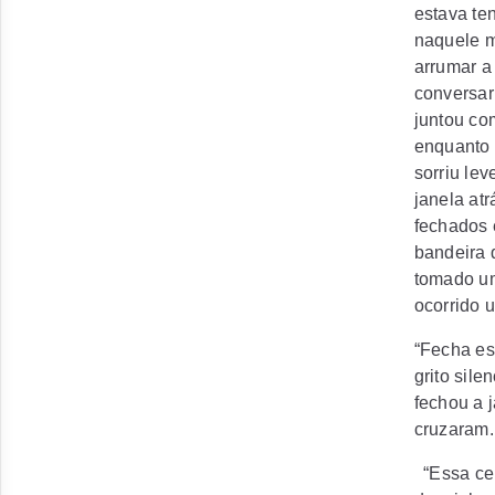
estava te
naquele m
arrumar a
conversar
juntou co
enquanto 
sorriu le
janela atr
fechados 
bandeira 
tomado um
ocorrido 
“Fecha es
grito sil
fechou a 
cruzaram.
“Essa ce