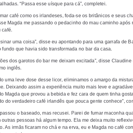
galhadas. “Passa esse uísque para cá”, completei.
mar café como os irlandeses, foda-se os britânicos e seus c
isse Magda me passando o pedacinho do mau caminho após m
 café.
nsinar uma coisa”, disse eu apontando para uma garrafa de Ba
o fundo que havia sido transformada no bar da casa.
ições dos garotos do bar me deixam excitada”, disse Claudine
mo inglês.
o uma leve dose desse licor, eliminamos o amargo da mistur
e. Deixando assim a experiência muito mais leve e agradável
do Magda que provou a bebida e fez cara de quem tinha gost
do do verdadeiro café irlandês que pouca gente conhece”, com
passou o baseado, mas recusei. Parei de fumar maconha qu
 outras pessoas há algum tempo. Ela me deixa muito reflexiv
ido. As irmãs ficaram no chá e na erva, eu e Magda no café co