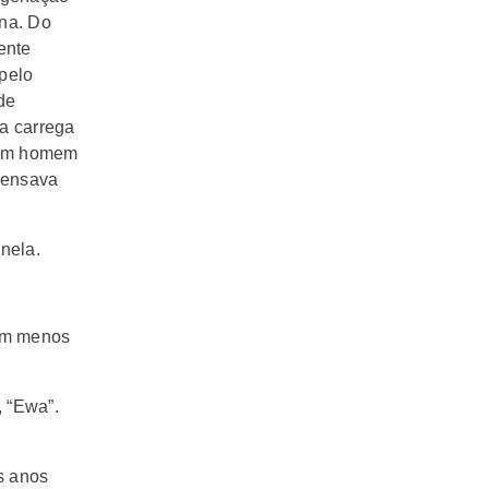
ina. Do
ente
 pelo
de
a carrega
e um homem
pensava
nela.
 em menos
 “Ewa”.
s anos