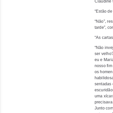
Claudine 
“Estão de
“Não”, re
tarde”, co
“As cartas
“Não inve
ser velho
eu e Maria
nosso fim
os homens
habilidos
sentadas 
escuridão
uma xícar
precisava
Junto com