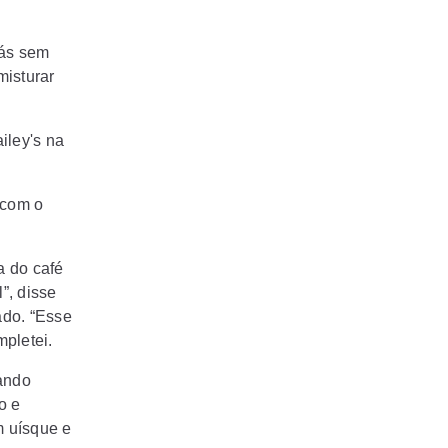
hás sem
isturar
iley's na
 com o
a do café
”, disse
ado. “Esse
pletei.
ando
o e
m uísque e