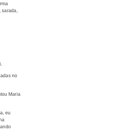
orma
, sarada,
i.
gadas no
ntou Maria
a, eu
nha
cando