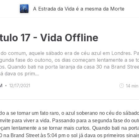
A Estrada da Vida é a mesma da Morte
tulo 17 - Vida Offline
e do comum, aquele sábado era de céu azul em Londres. P
gunda fase do outono, os dias começam lentamente a se t
os. Quando bati na porta laranja da casa 30 na Brand Stree
á dava os prim...
M
12/17/2021
14
min
•
 a se tornar um fato raro, o azul soberano no céu do sábado
nvite para viver a vida. Passando para a segunda fase do out
çam lentamente a se tornar mais curtos. Quando bati na porta
0 na Brand Street às 5:04 pm o sol já dava os primeiros sinai