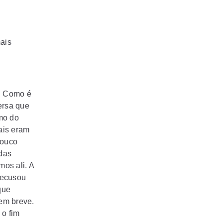
ais
e. Como é
ersa que
tmo do
uais eram
pouco
das
os ali. A
recusou
que
 em breve.
 o fim