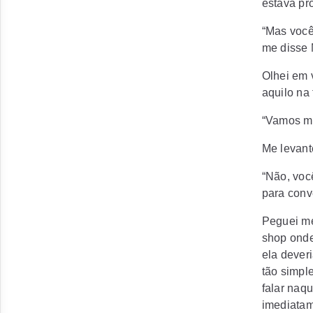
estava pr
“Mas você
me disse 
Olhei em 
aquilo na
“Vamos me
Me levant
“Não, você
para conv
Peguei me
shop onde
ela dever
tão simpl
falar naq
imediatam