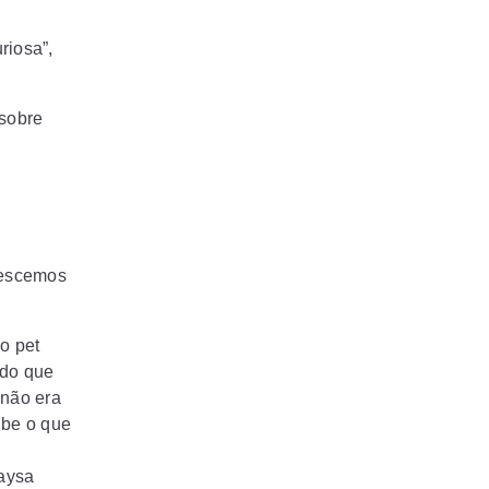
riosa”,
 sobre
.
 descemos
o pet
ndo que
 não era
ube o que
Taysa