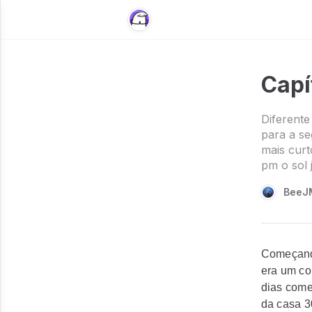
Capí
Diferent
para a se
mais curt
pm o sol j
BeeJ
Começando
era um co
dias come
da casa 3