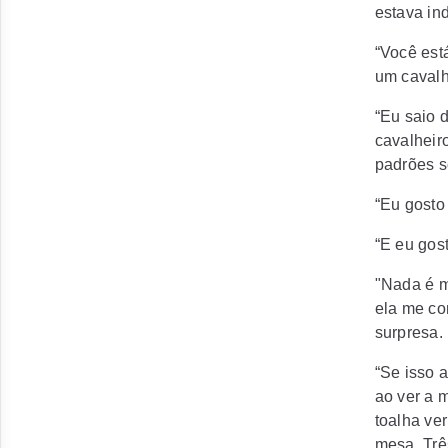
estava in
“Você est
um cavalhe
“Eu saio 
cavalheiro
padrões so
“Eu gosto
“E eu gost
"Nada é m
ela me co
surpresa.
“Se isso 
ao ver a 
toalha ve
mesa. Trê