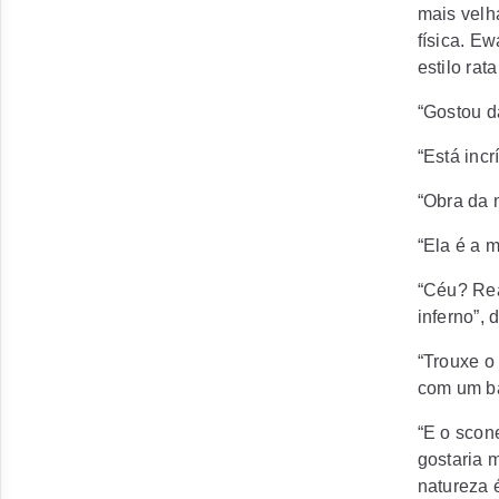
mais velha
física. Ew
estilo rat
“Gostou d
“Está incr
“Obra da 
“Ela é a m
“Céu? Rea
inferno”,
“Trouxe o
com um b
“E o scon
gostaria 
natureza 