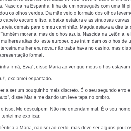
. Nascida na Espanha, filha de um norueguês com uma filip
rdou os olhos verdes. Da mãe veio o formato dos olhos levem
o cabelo escuro e liso, a baixa estatura e as sinuosas curvas
a areia demais para o meu caminhão. Magda estava a direita 
 Também morena, mas de olhos azuis. Nascida na Letônia, el
 mulheres altas do leste europeu que intimidam os olhos d
terceira mulher era nova, não trabalhava no casino, mas dis
apresentação formal.
inha irmã, Ewa”, disse Maria ao ver que meus olhos estavam 
!”, exclamei espantado.
eria ser um pouquinho mais discreto. É o seu segundo erro
uto”, disse Maria me dando um leve tapa no ombro.
 é isso. Me desculpem. Não me entendam mal. É o seu nome,
 tentei me explicar.
dêntica a Maria, não sei ao certo, mas deve ser alguns pouco