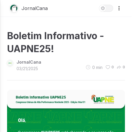
JornalCana
Boletim Informativo -
UAPNE25!
JornalCana
0
min
0
0
03/21/2025