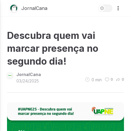
JornalCana
Descubra quem vai
marcar presença no
segundo dia!
JornalCana
0
min
0
0
03/24/2025