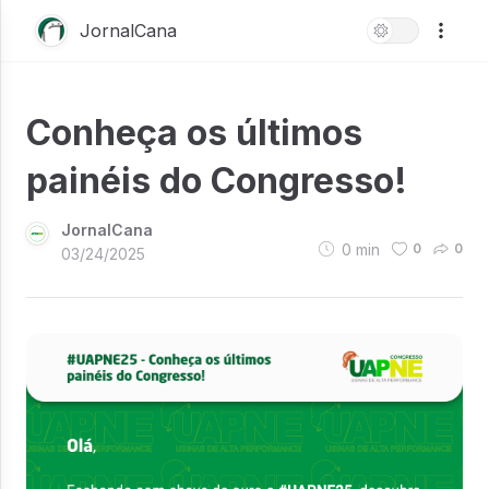
JornalCana
Conheça os últimos
painéis do Congresso!
JornalCana
0
min
0
0
03/24/2025