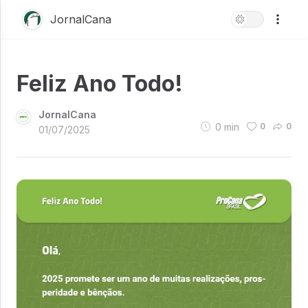
JornalCana
Feliz Ano Todo!
JornalCana
0
min
0
0
01/07/2025