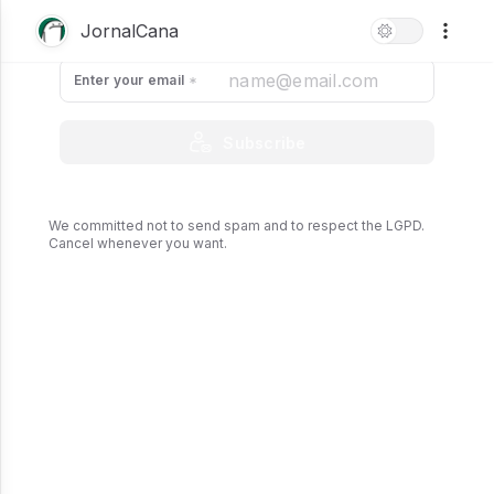
and have access to exclusive content.
JornalCana
Enter your email
Increva-se no Usina do
Subscribe
Ano!
We committed not to send spam and to respect the LGPD.
JornalCana
Cancel whenever you want.
0
min
0
0
10/30/2024