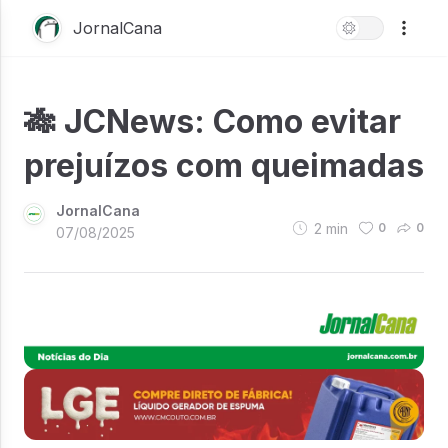
JornalCana
🎋 JCNews: Como evitar
prejuízos com queimadas
JornalCana
2
min
0
0
07/08/2025