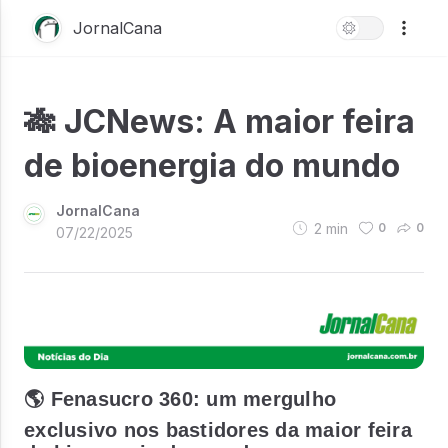
JornalCana
🎋 JCNews: A maior feira
de bioenergia do mundo
JornalCana
2
min
0
0
07/22/2025
🌎 Fenasucro 360: um mergulho
exclusivo nos bastidores da maior feira