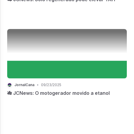
JornalCana
•
09/23/2025
🎋 JCNews: O motogerador movido a etanol