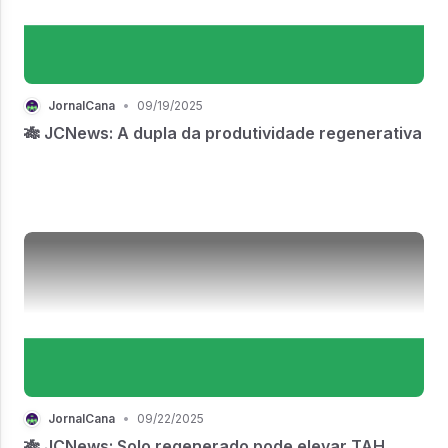
JornalCana
•
09/19/2025
🎋 JCNews: A dupla da produtividade regenerativa
JornalCana
•
09/22/2025
🎋 JCNews: Solo regenerado pode elevar TAH