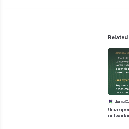
Related 
JornalC
Uma opor
networki