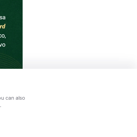
ou can also
.