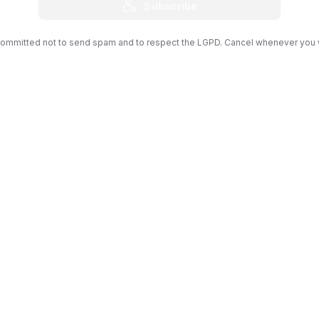
Subscribe
ommitted not to send spam and to respect the LGPD. Cancel whenever you 
Patrocine o MasterCana Brasil & Award 2024