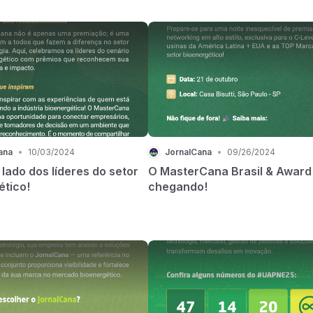
ana
•
10/03/2024
JornalCana
•
09/26/2024
 lado dos líderes do setor
O MasterCana Brasil & Award
ético!
chegando!