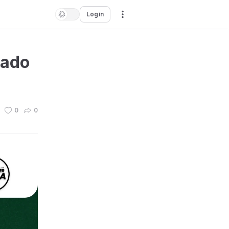
Login
cado
0
0