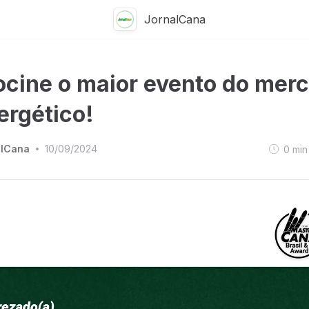
JornalCana
ocine o maior evento do mer
ergético!
alCana
10/09/2024
0
min
•