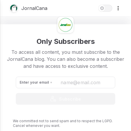
JornalCana
Sua empresa em
Only Subscribers
destaque no maior
To access all content, you must subscribe to the
evento do ano!
JornalCana blog. You can also become a subscriber
and have access to exclusive content.
JornalCana
0
min
0
0
02/26/2025
Enter your email
Subscribe
We committed not to send spam and to respect the LGPD.
Cancel whenever you want.