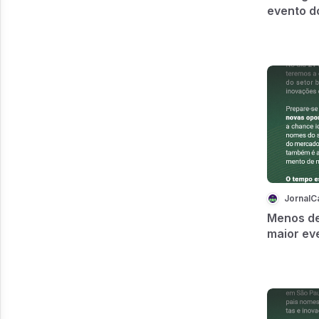
evento d
JornalC
Menos de
maior ev