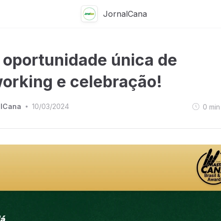
JornalCana
oportunidade única de
orking e celebração!
alCana
10/03/2024
0
min
•