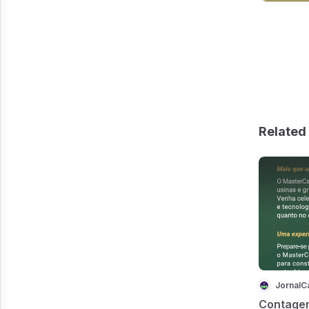
Related 
JornalC
Contagem