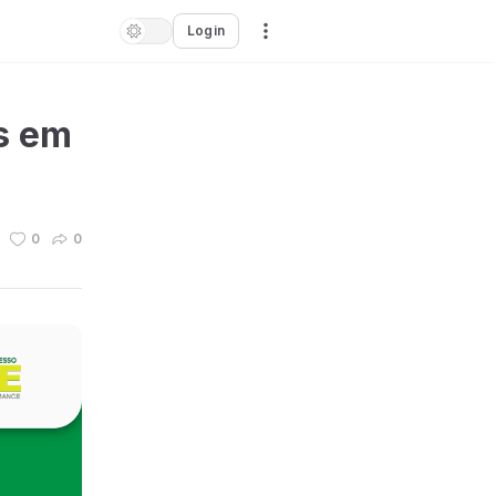
Login
s em
0
0