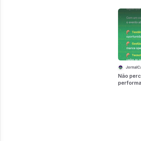
JornalC
Não perc
performa
bioenerg