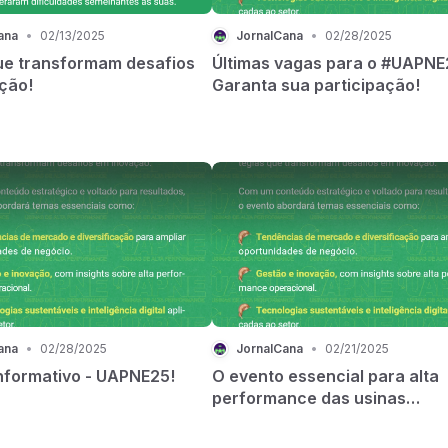
ana
•
02/13/2025
JornalCana
•
02/28/2025
ue transformam desafios
Últimas vagas para o #UAPNE
ção!
Garanta sua participação!
ana
•
02/28/2025
JornalCana
•
02/21/2025
Informativo - UAPNE25!
O evento essencial para alta
performance das usinas
bioenergéticas!