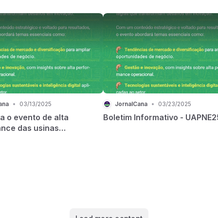
ana
•
03/13/2025
JornalCana
•
03/23/2025
a o evento de alta
Boletim Informativo - UAPNE2
nce das usinas
éticas!