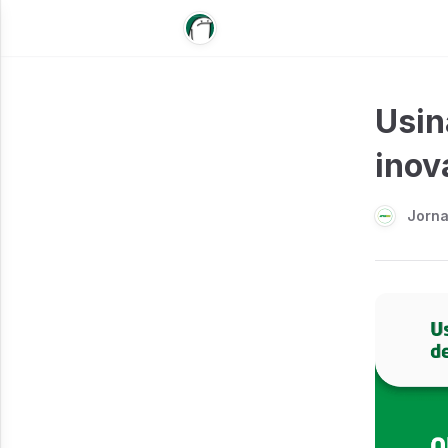
Usin
inov
Jorn