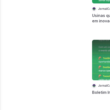
JornalC
Usinas q
em inova
JornalC
Boletim 