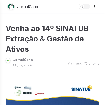
JornalCana
Venha ao 14º SINATUB
Extração & Gestão de
Ativos
JornalCana
0
min
0
0
09/02/2024