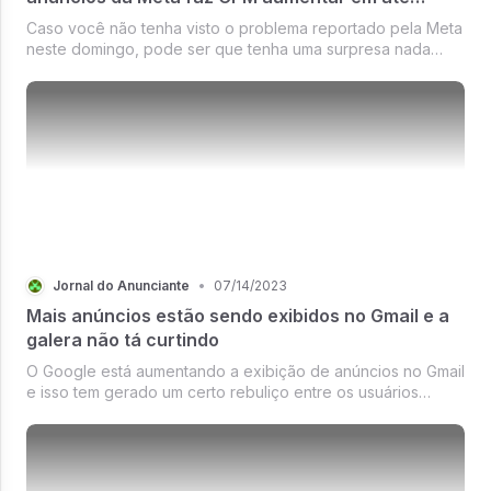
500% neste domingo
Caso você não tenha visto o problema reportado pela Meta
neste domingo, pode ser que tenha uma surpresa nada
agradável ao entrar na...
Jornal do Anunciante
•
07/14/2023
Mais anúncios estão sendo exibidos no Gmail e a
galera não tá curtindo
O Google está aumentando a exibição de anúncios no Gmail
e isso tem gerado um certo rebuliço entre os usuários…