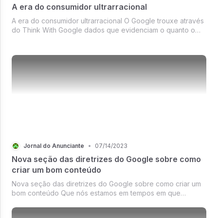
A era do consumidor ultrarracional
A era do consumidor ultrarracional O Google trouxe através
do Think With Google dados que evidenciam o quanto o
consumidor está mais racional na hora de adquirir um
produto
Jornal do Anunciante
•
07/14/2023
Nova seção das diretrizes do Google sobre como
criar um bom conteúdo
Nova seção das diretrizes do Google sobre como criar um
bom conteúdo Que nós estamos em tempos em que
conteúdo de valor é ouro para a sua empresa, você já
sabe.