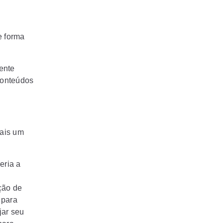
e forma
mente
conteúdos
mais um
eria a
ção de
 para
jar seu