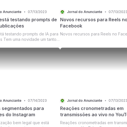
do Anunciante
•
07/13/2023
Jornal do Anunciante
•
07/13/202
 está testando prompts de
Novos recursos para Reels n
publicações
Facebook
stá testando prompts de IA para
Novos recursos para Reels no Fac
es Tem uma novidade um tanto
hegando ao LinkedIn
do Anunciante
•
07/14/2023
Jornal do Anunciante
•
07/13/202
 segmentados para
Reações cronometradas em
es do Instagram
transmissões ao vivo no You
lização bem legal que está
Reações cronometradas em transm