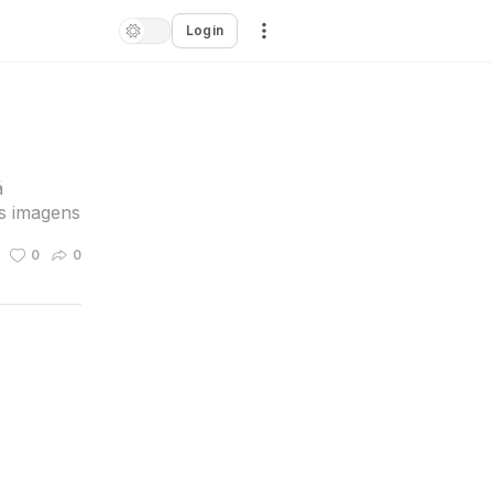
Login
á
as imagens
0
0