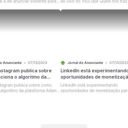
 a de anunciar somente para
ao vivo no YouTube Quem nos traz
s do Instagram, como podemos
novidades hoje é o YouTube, com 
nt de tela divulgado pelo media
lançamento de alguns recursos
y Henke.
do Anunciante
•
07/13/2023
Jornal do Anunciante
•
07/13/202
nstagram publica sobre
LinkedIn está experimentand
ciona o algoritmo da
oportunidades de monetizaç
ma
para criadores
tagram publica sobre como
LinkedIn está experimentando
 algoritmo da plataforma Adam
oportunidades de monetização par
EO do Instagram
criadores Sim!