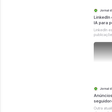
Jornal 
LinkedIn
IA para 
LinkedIn e
publicaçõ
polêmica c
Jornal 
Anúncios
seguidor
Outra atua