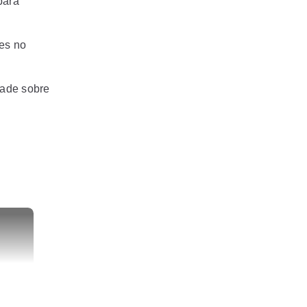
para
zes no
dade sobre