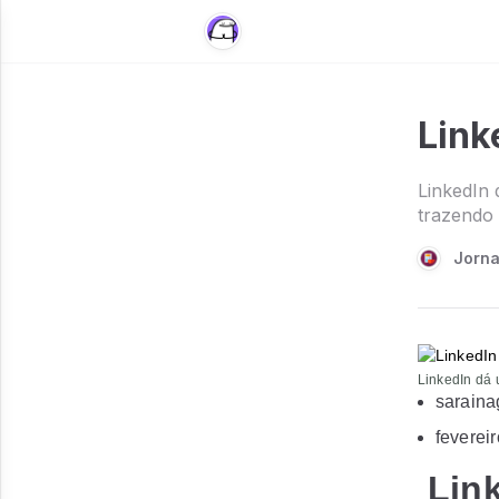
Link
LinkedIn 
trazendo 
Jorna
LinkedIn dá 
saraina
feverei
Link