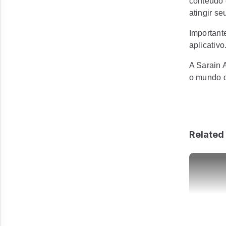
conteúdo 
atingir se
Important
aplicativo
A Sarain 
o mundo d
Related 