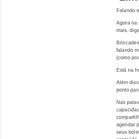
Falando e
Agora na 
mais, dig
Brincadeir
falando m
(como pod
Está na h
Além diss
ponto para
Nas palav
capacidad
compartil
agendar p
seus bolet