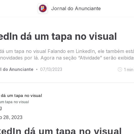
Jornal do Anunciante
edIn dá um tapa no visual
dá um tapa no visual Falando em LinkedIn, ele também est
novidades por lá. Agora na seção “Atividade” serão exibid
l do Anunciante
07/13/2023
1
min
•
um tapa no visual
g
ro 28, 2023
edIn dá um tapa no visual