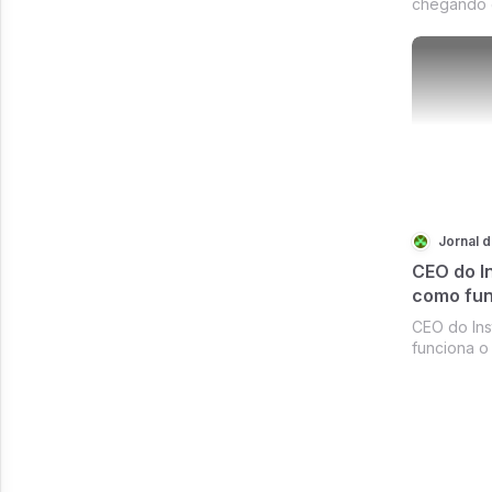
chegando é
seguidore
ver no pri
buyer Cor
Jornal 
CEO do I
como fun
platafor
CEO do Ins
funciona o
Mosseri, C