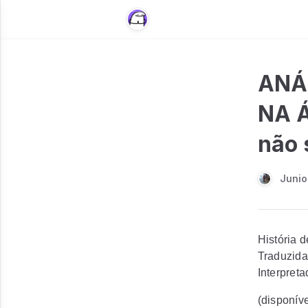
ANÁ
NA Á
não 
Junio
História 
Traduzida
Interpret
(disponíve