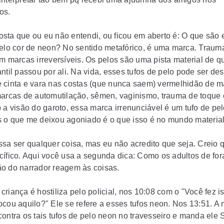
os.
sta que ou eu não entendi, ou ficou em aberto é: O que são 
pelo cor de neon? No sentido metafórico, é uma marca. Trau
am marcas irreversíveis. Os pelos são uma pista material de q
ntil passou por ali. Na vida, esses tufos de pelo pode ser de
 cinta e vara nas costas (que nunca saem) vermelhidão de m
marcas de automutilação, sêmen, vaginismo, trauma de toque 
 a visão do garoto, essa marca irrenunciável é um tufo de pel
 o que me deixou agoniado é o que isso é no mundo materia
ssa ser qualquer coisa, mas eu não acredito que seja. Creio 
cífico. Aqui você usa a segunda dica: Como os adultos de for
o do narrador reagem às coisas.
riança é hostiliza pelo policial, nos 10:08 com o "Você fez i
ocou aquilo?" Ele se refere a esses tufos neon. Nos 13:51. A
contra os tais tufos de pelo neon no travesseiro e manda ele