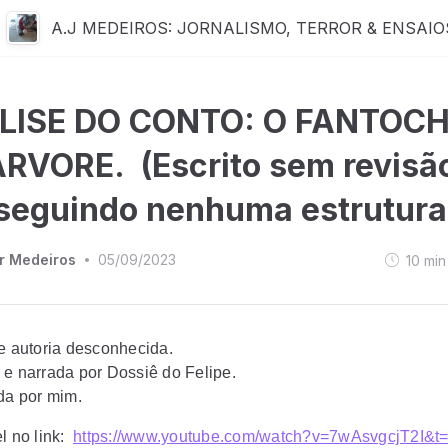
A.J MEDEIROS: JORNALISMO, TERROR & ENSAIO
LISE DO CONTO: O FANTOC
RVORE. (Escrito sem revisã
seguindo nenhuma estrutura
r Medeiros
05/09/2023
10
min
•
de autoria desconhecida.
 e narrada por Dossiê do Felipe.
ada por mim.
l no link:
https://www.youtube.com/watch?v=7wAsvgcjT2I&t