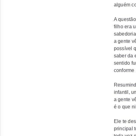
alguém c
A questão
filho era
sabedoria
a gente vê
possível 
saber da 
sentido f
conforme 
Resumindo
infantil,
a gente vê
é o que n
Ele te des
principal 
toda vez 