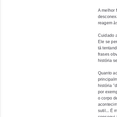
A melhor 
desconexa
reagem às
Cuidado a
Ele se pe
tá tentand
frases ob
história s
Quanto ao
principal
história "
por exemp
o corpo d
acontecim
sutil... É
consegui 