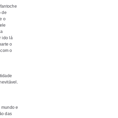
 fantoche
o de
e o
ele
ma
 ido lá
parte o
e com o
tidade
nevitável.
o mundo e
ão das