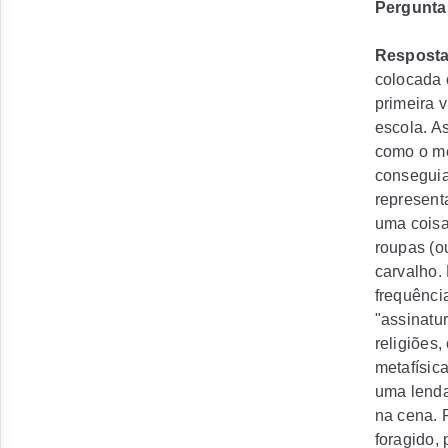
Pergunta
Respost
colocada 
primeira v
escola. A
como o me
conseguia 
representa
uma coisa
roupas (o
carvalho.
frequênci
"assinatu
religiões,
metafísic
uma lenda
na cena. 
foragido, 