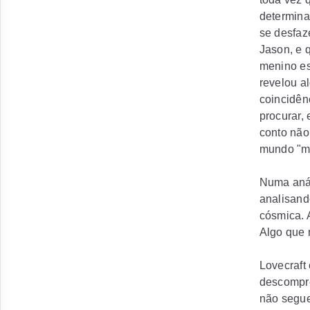
determina
se desfaz
Jason, e 
menino es
revelou a
coincidên
procurar,
conto não
mundo "ma
Numa anál
analisand
cósmica. A
Algo que 
Lovecraft
descompre
não segue