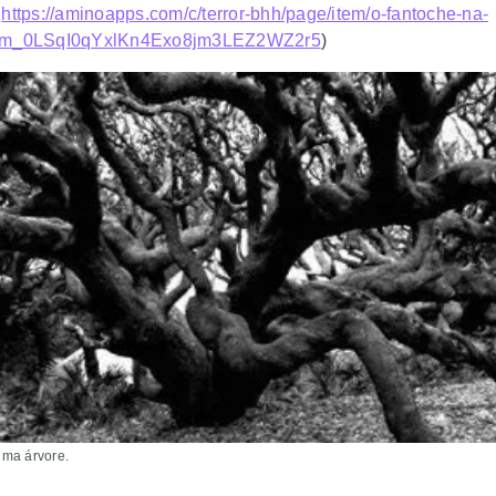
:
https://aminoapps.com/c/terror-bhh/page/item/o-fantoche-na-
Bjm_0LSqI0qYxlKn4Exo8jm3LEZ2WZ2r5
)
uma árvore.