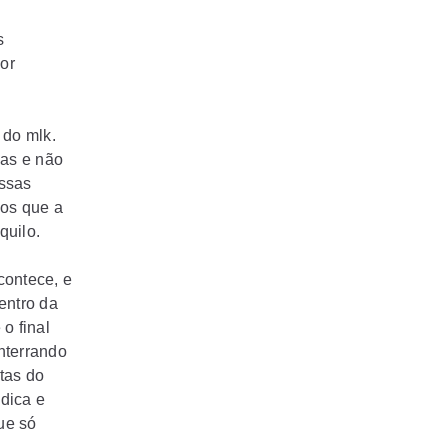
s
or
 do mlk.
sas e não
essas
os que a
quilo.
contece, e
entro da
 o final
nterrando
tas do
dica e
que só