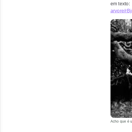
em texto
arvore/r
Acho que é 