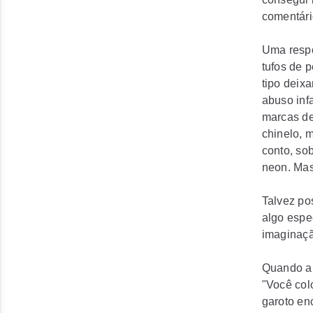
comentári
Uma respo
tufos de 
tipo deix
abuso infa
marcas de
chinelo, 
conto, sob
neon. Mas
Talvez po
algo espe
imaginaçã
Quando a c
"Você col
garoto en