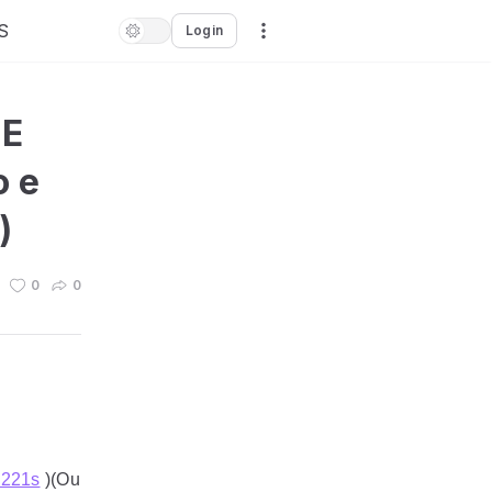
S
Login
HE
o e
)
0
0
=221s
)(Ou