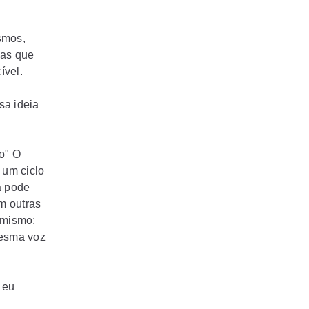
smos,
mas que
ível.
sa ideia
ro" O
 um ciclo
a pode
m outras
imismo:
mesma voz
 eu