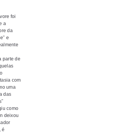
vore foi
e a
ore da
e" e
realmente
a parte de
quelas
do
ntasia com
omo uma
ia das
s"
giu como
on deixou
sador
, é