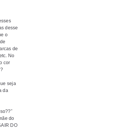
esses
mas desse
ue o
sde
arcas de
etc. No
o cor
l?
que seja
a da
sso??"
 mãe do
 SAIR DO