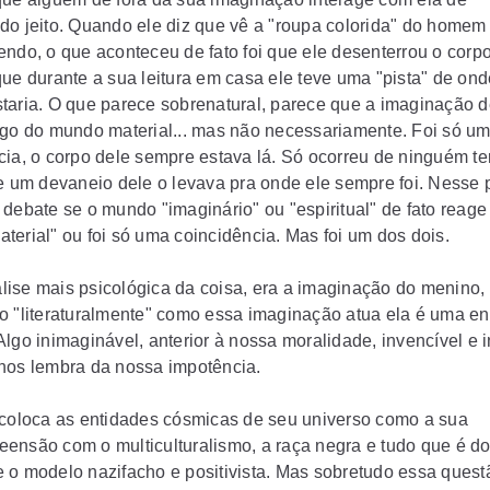
do jeito. Quando ele diz que vê a "roupa colorida" do homem
endo, o que aconteceu de fato foi que ele desenterrou o corp
que durante a sua leitura em casa ele teve uma "pista" de ond
taria. O que parece sobrenatural, parece que a imaginação d
lgo do mundo material... mas não necessariamente. Foi só u
cia, o corpo dele sempre estava lá. Só ocorreu de ninguém ter
 e um devaneio dele o levava pra onde ele sempre foi. Nesse 
 debate se o mundo "imaginário" ou "espiritual" de fato reag
terial" ou foi só uma coincidência. Mas foi um dos dois.
ise mais psicológica da coisa, era a imaginação do menino,
o "literaturalmente" como essa imaginação atua ela é uma en
lgo inimaginável, anterior à nossa moralidade, invencível e i
nos lembra da nossa impotência.
 coloca as entidades cósmicas de seu universo como a sua
ensão com o multiculturalismo, a raça negra e tudo que é d
 o modelo nazifacho e positivista. Mas sobretudo essa quest