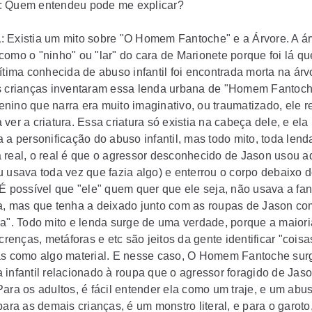
: Quem entendeu pode me explicar?
a
: Existia um mito sobre "O Homem Fantoche" e a Árvore. A ár
como o "ninho" ou "lar" do cara de Marionete porque foi lá qu
ítima conhecida de abuso infantil foi encontrada morta na árv
s crianças inventaram essa lenda urbana de "Homem Fantoch
nino que narra era muito imaginativo, ou traumatizado, ele 
ver a criatura. Essa criatura só existia na cabeça dele, e ela
 a personificação do abuso infantil, mas todo mito, toda lend
 real, o real é que o agressor desconhecido de Jason usou a
u usava toda vez que fazia algo) e enterrou o corpo debaixo 
 É possível que "ele" quem quer que ele seja, não usava a fa
a, mas que tenha a deixado junto com as roupas de Jason c
ra". Todo mito e lenda surge de uma verdade, porque a maior
 crenças, metáforas e etc são jeitos da gente identificar "coisa
as como algo material. E nesse caso, O Homem Fantoche sur
 infantil relacionado à roupa que o agressor foragido de Jas
Para os adultos, é fácil entender ela como um traje, e um abu
para as demais crianças, é um monstro literal, e para o garoto