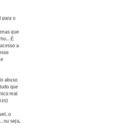
l para o
e
cenas que
ho... É
 acesso a
esse
ue
do abuso
 tudo que
nico real
izo)
vel, o
. ou seja,