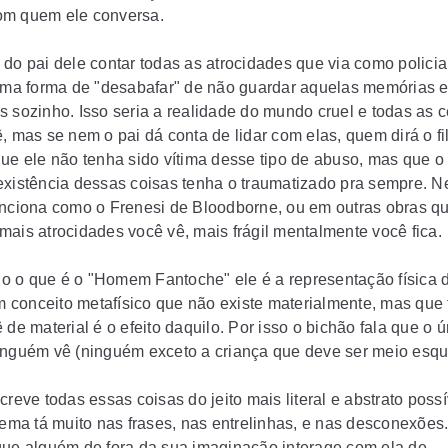
om quem ele conversa.
 do pai dele contar todas as atrocidades que via como policia
 uma forma de "desabafar" de não guardar aquelas memórias 
s sozinho. Isso seria a realidade do mundo cruel e todas as 
, mas se nem o pai dá conta de lidar com elas, quem dirá o fil
que ele não tenha sido vítima desse tipo de abuso, mas que o
existência dessas coisas tenha o traumatizado pra sempre. N
unciona como o Frenesi de Bloodborne, ou em outras obras q
mais atrocidades você vê, mais frágil mentalmente você fica.
 o que é o "Homem Fantoche" ele é a representação física 
 um conceito metafísico que não existe materialmente, mas que
 de material é o efeito daquilo. Por isso o bichão fala que o ú
inguém vê (ninguém exceto a criança que deve ser meio esqu
creve todas essas coisas do jeito mais literal e abstrato possí
tema tá muito nas frases, nas entrelinhas, e nas desconexões..
que alguém de fora da sua imaginação interage com ela de