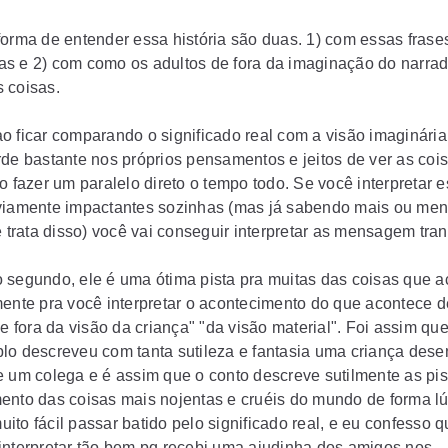
forma de entender essa história são duas. 1) com essas frase
s e 2) com como os adultos de fora da imaginação do narrad
 coisas.
o ficar comparando o significado real com a visão imaginária
rde bastante nos próprios pensamentos e jeitos de ver as coi
o fazer um paralelo direto o tempo todo. Se você interpretar 
viamente impactantes
sozinhas
(mas já sabendo mais ou men
e trata disso) você vai conseguir interpretar as mensagem tran
 segundo, ele é uma ótima pista pra muitas das coisas que a
mente pra você interpretar o acontecimento do que acontece d
de fora da visão da criança" "da visão material". Foi assim que
lo descreveu com tanta sutileza e fantasia uma criança dese
e um colega e é assim que o conto descreve sutilmente as pis
ento das coisas mais nojentas e cruéis do mundo de forma lú
 muito fácil passar batido pelo significado real, e eu confesso 
interpretar tão bem pq recebi uma ajudinha dos amigos nos