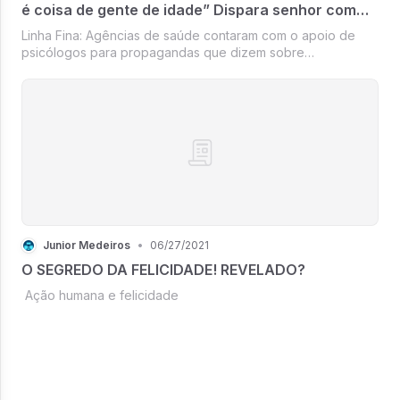
é coisa de gente de idade” Dispara senhor com
câncer de próstata
Linha Fina: Agências de saúde contaram com o apoio de
psicólogos para propagandas que dizem sobre
“masculinidade tóxica” e “machismo enraizado”
direcionadas ao público da terceira idade; terceiro tipo de
exame de próstata vem se popularizando...
Junior Medeiros
•
06/27/2021
O SEGREDO DA FELICIDADE! REVELADO?
Ação humana e felicidade