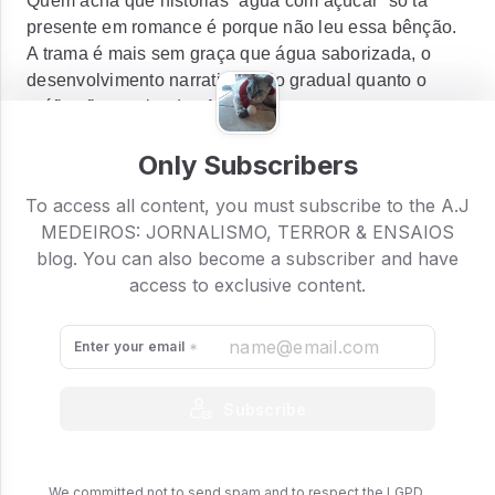
Quem acha que histórias “água com açúcar” só tá
presente em romance é porque não leu essa bênção.
A trama é mais sem graça que água saborizada, o
desenvolvimento narrativo é tão gradual quanto o
gráfico financeiro das Americanas, e os personagens
têm o carisma de uma Itaipava quente.
Only Subscribers
Pra falar a verdade, nem sei se dizer que essa história
To access all content, you must subscribe to the A.J
tem uma “trama” é correto.
MEDEIROS: JORNALISMO, TERROR & ENSAIOS
blog. You can also become a subscriber and have
access to exclusive content.
Enter your email
Subscribe
We committed not to send spam and to respect the LGPD.