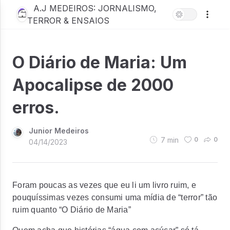
A.J MEDEIROS: JORNALISMO,
TERROR & ENSAIOS
O Diário de Maria: Um
Apocalipse de 2000
erros.
Junior Medeiros
7
min
0
0
04/14/2023
Foram poucas as vezes que eu li um livro ruim, e
pouquíssimas vezes consumi uma mídia de “terror” tão
ruim quanto “O Diário de Maria”