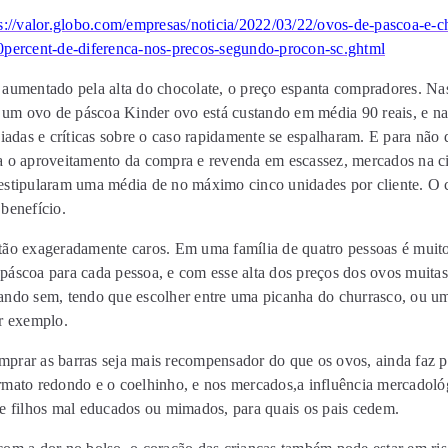
s://valor.globo.com/empresas/noticia/2022/03/22/ovos-de-pascoa-e-c
0percent-de-diferenca-nos-precos-segundo-procon-sc.ghtml
 aumentado pela alta do chocolate, o preço espanta compradores. Na
, um ovo de páscoa Kinder ovo está custando em média 90 reais, e na
piadas e críticas sobre o caso rapidamente se espalharam. E para não 
a o aproveitamento da compra e revenda em escassez, mercados na c
estipularam uma média de no máximo cinco unidades por cliente. O 
benefício.
ão exageradamente caros. Em uma família de quatro pessoas é muito d
páscoa para cada pessoa, e com esse alta dos preços dos ovos muitas
ando sem, tendo que escolher entre uma picanha do churrasco, ou u
or exemplo.
prar as barras seja mais recompensador do que os ovos, ainda faz p
rmato redondo e o coelhinho, e nos mercados,a influência mercadoló
de filhos mal educados ou mimados, para quais os pais cedem.