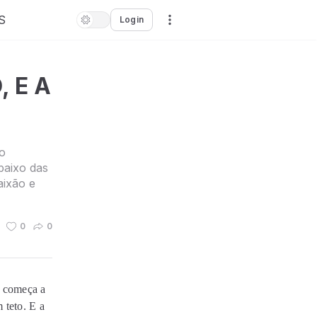
S
Login
 E A
o
baixo das
aixão e
0
0
á começa a
 teto. E a