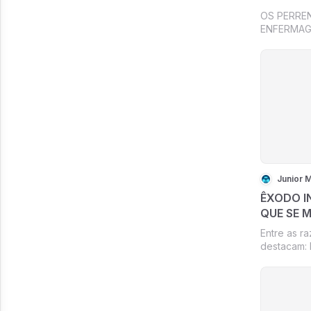
OS PERREN
ENFERMAGE
Junior 
ÊXODO I
QUE SE 
PARA CI
Entre as r
destacam: E
oportunida
filosóficas.