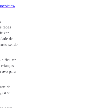
hocolates-
s
s redes
deixar
idade de
custo sendo
ifícil ter
 crianças
m ovo para
arte da
gica se