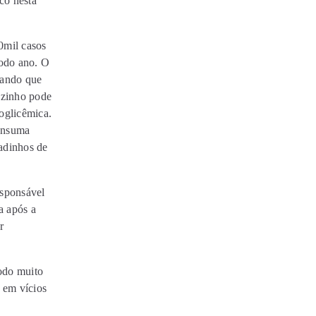
co nesta
50mil casos
todo ano. O
tando que
ozinho pode
poglicêmica.
consuma
adinhos de
esponsável
a após a
r
odo muito
a em vícios