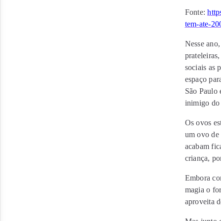
Fonte:
http
tem-ate-20
Nesse ano,
prateleiras
sociais as 
espaço par
São Paulo 
inimigo do 
Os ovos est
um ovo de 
acabam fic
criança, p
Embora com
magia o fo
aproveita 