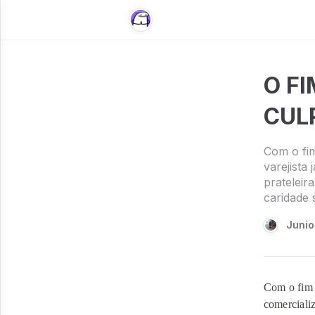
O FI
CULP
Com o fi
varejista
prateleir
caridade 
Junio
Com o fim 
comercializ