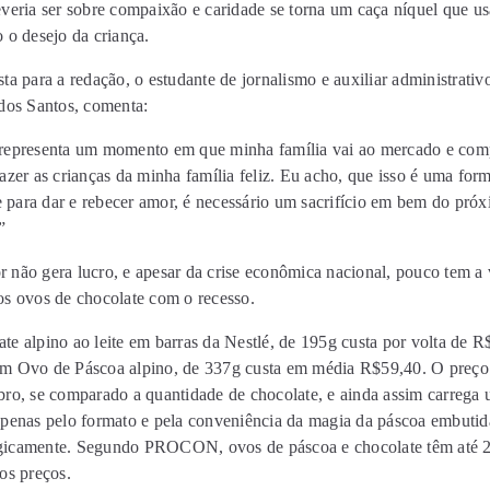
everia ser sobre compaixão e caridade se torna um caça níquel que u
 o desejo da criança.
ta para a redação, o estudante de jornalismo e auxiliar administrati
 dos Santos, comenta:
representa um momento em que minha família vai ao mercado e comp
azer as crianças da minha família feliz. Eu acho, que isso é uma for
 e para dar e rebecer amor, é necessário um sacrifício em bem do próx
”
não gera lucro, e apesar da crise econômica nacional, pouco tem a v
os ovos de chocolate com o recesso.
e alpino ao leite em barras da Nestlé, de 195g custa por volta de R
m Ovo de Páscoa alpino, de 337g custa em média R$59,40. O preço
bro, se comparado a quantidade de chocolate, e ainda assim carrega
apenas pelo formato e pela conveniência da magia da páscoa embutida
icamente. Segundo PROCON, ovos de páscoa e chocolate têm até 
os preços.