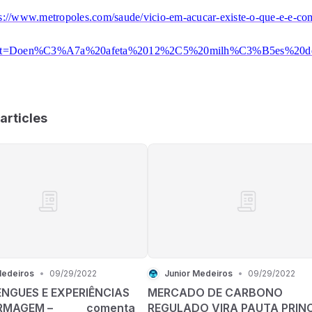
ps://www.metropoles.com/saude/vicio-em-acucar-existe-o-que-e-e-co
text=Doen%C3%A7a%20afeta%2012%2C5%20milh%C3%B5es%20de
articles
Medeiros
•
09/29/2022
Junior Medeiros
•
09/29/2022
ENGUES E EXPERIÊNCIAS
MERCADO DE CARBONO
RMAGEM – _____ comenta
REGULADO VIRA PAUTA PRINC