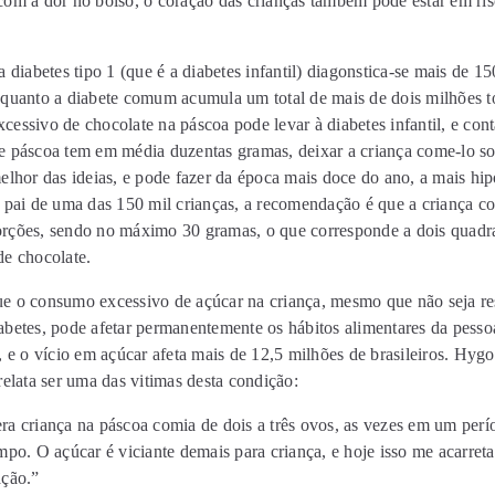
com a dor no bolso, o coração das crianças também pode estar em ris
a diabetes tipo 1 (que é a diabetes infantil) diagonstica-se mais de 1
nquanto a diabete comum acumula um total de mais de dois milhões 
essivo de chocolate na páscoa pode levar à diabetes infantil, e con
e páscoa tem em média duzentas gramas, deixar a criança come-lo s
elhor das ideias, e pode fazer da época mais doce do ano, a mais hi
a pai de uma das 150 mil crianças, a recomendação é que a criança 
rções, sendo no máximo 30 gramas, o que corresponde a dois quadr
de chocolate.
e o consumo excessivo de açúcar na criança, mesmo que não seja r
abetes, pode afetar permanentemente os hábitos alimentares da pesso
, e o vício em açúcar afeta mais de 12,5 milhões de brasileiros. Hygo
relata ser uma das vitimas desta condição:
a criança na páscoa comia de dois a três ovos, as vezes em um perí
mpo. O açúcar é viciante demais para criança, e hoje isso me acarret
ação.”