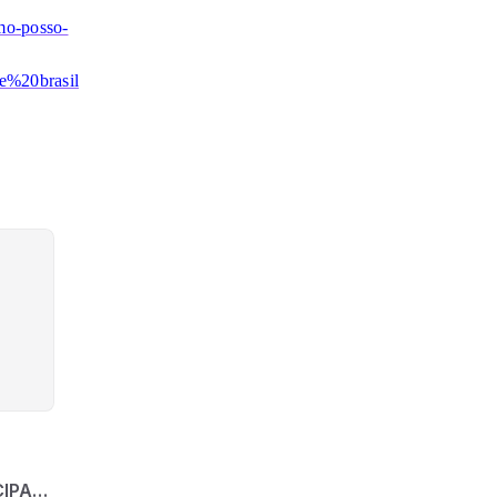
mo-posso-
%20brasil
IPAL