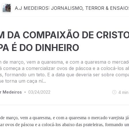
A.J MEDEIROS: JORNALISMO, TERROR & ENSAIO
M DA COMPAIXÃO DE CRISTO,
A É DO DINHEIRO
m de março, vem a quaresma, e com a quaresma o mercad
 já começa a comercializar ovos de páscoa e a colocá-los a
as, formando um teto. E a data que deveria ser sobre comp
se torna um caça ní...
r Medeiros
03/24/2022
4
min
•
de março, vem a quaresma, e com a quaresma o mercado varejista j
ar ovos de páscoa e a colocá-los abaixo das prateleiras, formando um