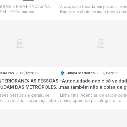
DO G20 SOBRE “Industrializa
GUES E EXPERIÊNCIAS NA
A proposta focada em produzir ene
verde”
M – ****comenta
limpas e atribuir um meio termo entr
crescimento econômico e a baixa 
de gases virou o foco do MMA em 
julho, após acordo assinado entre B
Japão.
Medeiros
•
05/12/2022
Junior Medeiros
•
12/15/2022
NTERIORANO: AS PESSOAS
“Autocuidado não é só vaidad
MUDAM DAS METRÓPOLES
mas também não é coisa de g
DADES PEQUENAS.
de idade” Dispara senhor co
azões pessoais e gerais, se
Linha Fina: Agências de saúde con
câncer de próstata
stilo de vida, segurança, clima,
com o apoio de psicólogos para
de de emprego, e até questões
propagandas que dizem sobre
“masculinidade tóxica” e “machism
enraizado” direcionadas ao públic
terceira idade; terceiro tipo de ex