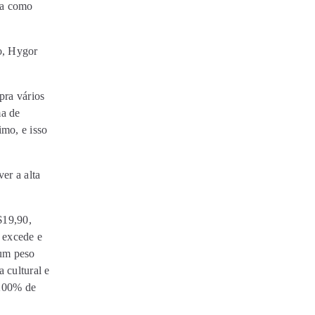
sa como
vo, Hygor
ra vários
ma de
imo, e isso
er a alta
$19,90,
 excede e
 um peso
 cultural e
200% de