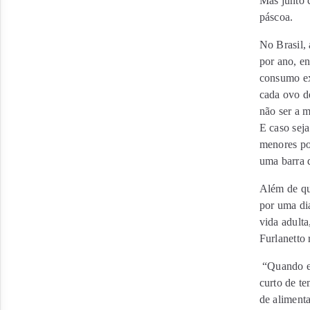
Mas junto 
páscoa.
No Brasil, 
por ano, e
consumo exc
cada ovo d
não ser a m
E caso sej
menores po
uma barra 
Além de qu
por uma di
vida adulta
Furlanetto 
“Quando er
curto de te
de aliment