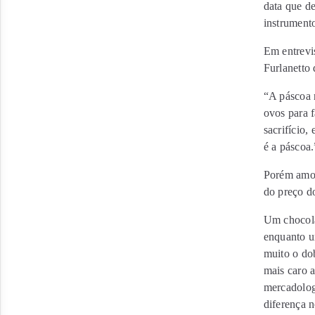
data que d
instrumento
Em entrevis
Furlanetto
“A páscoa 
ovos para f
sacrifício,
é a páscoa.
Porém amor 
do preço d
Um chocolat
enquanto u
muito o do
mais caro 
mercadolog
diferença n