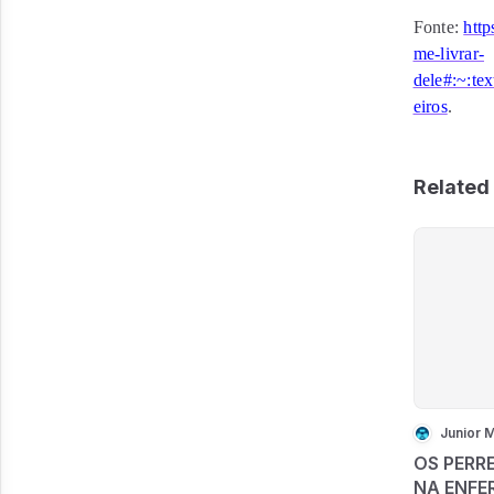
Fonte:
htt
me-livrar-
dele#:~:
eiros
.
Related 
Junior 
OS PERR
NA ENFE