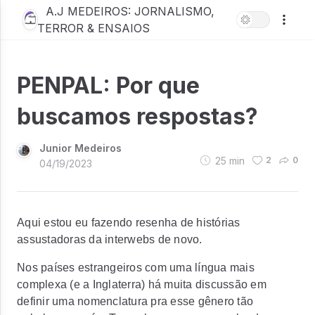
A.J MEDEIROS: JORNALISMO,
TERROR & ENSAIOS
PENPAL: Por que
buscamos respostas?
Junior Medeiros
25
min
2
0
04/19/2023
Aqui estou eu fazendo resenha de histórias
assustadoras da
interwebs
de novo.
Nos países estrangeiros com uma língua mais
complexa (e a Inglaterra) há muita discussão em
definir uma nomenclatura pra esse gênero tão