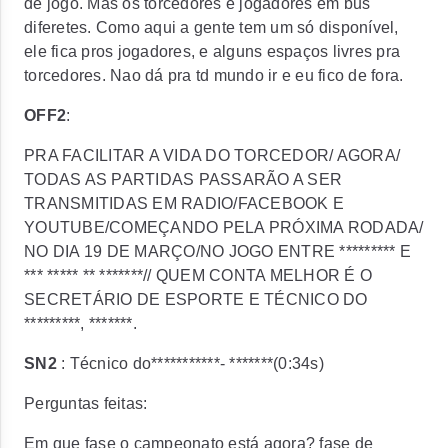
de jogo. Mas os torcedores e jogadores em bus
diferetes. Como aqui a gente tem um só disponível,
ele fica pros jogadores, e alguns espaços livres pra
torcedores. Nao dá pra td mundo ir e eu fico de fora.
OFF2
:
PRA FACILITAR A VIDA DO TORCEDOR/ AGORA/
TODAS AS PARTIDAS PASSARÃO A SER
TRANSMITIDAS EM RADIO/FACEBOOK E
YOUTUBE/COMEÇANDO PELA PRÓXIMA RODADA/
NO DIA 19 DE MARÇO/NO JOGO ENTRE ********* E
*** ***** ** *******// QUEM CONTA MELHOR É O
SECRETÁRIO DE ESPORTE E TÉCNICO DO
*********, *******.
SN2
: Técnico do***********- *******(0:34s)
Perguntas feitas:
Em que fase o campeonato está agora? fase de