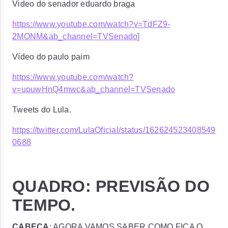
Video do senador eduardo braga
https://www.youtube.com/watch?v=TdFZ9-
2MONM&ab_channel=TVSenado
]
Vídeo do paulo paim
https://www.youtube.com/watch?
v=upuwHnQ4mwc&ab_channel=TVSenado
Tweets do Lula.
https://twitter.com/LulaOficial/status/162624523408549
0688
QUADRO: PREVISÃO DO
TEMPO.
CABEÇA
: AGORA VAMOS SABER COMO FICA O