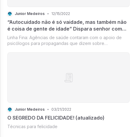
Junior Medeiros
•
12/15/2022
“Autocuidado não é só vaidade, mas também não
é coisa de gente de idade” Dispara senhor com
câncer de próstata
Linha Fina: Agências de saúde contaram com o apoio de
psicólogos para propagandas que dizem sobre
“masculinidade tóxica” e “machismo enraizado”
direcionadas ao público da terceira idade; terceiro tipo de
exame de próstata vem se popularizando...
Junior Medeiros
•
03/21/2022
O SEGREDO DA FELICIDADE! (atualizado)
Técnicas para felicidade