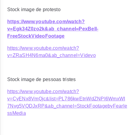
Stock image de protesto
https://www.youtube.com/watch?
v=Egk34Z0zo2k&ab_channel=PexBell-
FreeStockVideoFootage
https://www.youtube.com/watch?
v=ZRaSH4N6ma0&ab_channel=Videvo
Stock image de pessoas tristes
https://www.youtube.com/watch?
v=CyENx8VmQjc&list=PL786kwEtnWdZNPl6WmxWI
7Nvg5VQDJxRP&ab_channel=StockFootagebyFearle
ssMedia