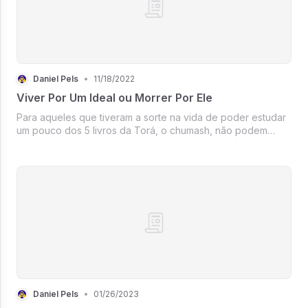
Daniel Pels
•
11/18/2022
Viver Por Um Ideal ou Morrer Por Ele
Para aqueles que tiveram a sorte na vida de poder estudar
um pouco dos 5 livros da Torá, o chumash, não podem
passar essa semana sem sentir um pouco de emoção. Toda
avez que retorno a essa parashá, outra vez me aprofundo
na passagem do sacrif...
Daniel Pels
•
01/26/2023