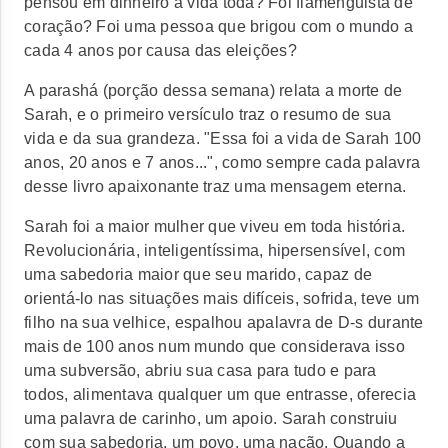
pensou em dinheiro a vida toda? Foi flamenguista de
coração? Foi uma pessoa que brigou com o mundo a
cada 4 anos por causa das eleições?
A
parashá
(porção dessa semana) relata a morte de
Sarah, e o primeiro versículo traz o resumo de sua
vida e da sua grandeza. "Essa foi a vida de Sarah 100
anos, 20 anos e 7 anos...", como sempre cada palavra
desse livro apaixonante traz uma mensagem eterna.
Sarah foi a maior mulher que viveu em toda história.
Revolucionária, inteligentíssima, hipersensível, com
uma sabedoria maior que seu marido, capaz de
orientá-lo nas situações mais difíceis, sofrida, teve um
filho na sua velhice, espalhou apalavra de D-s durante
mais de 100 anos num mundo que considerava isso
uma subversão, abriu sua casa para tudo e para
todos, alimentava qualquer um que entrasse, oferecia
uma palavra de carinho, um apoio. Sarah construiu
com sua sabedoria, um povo, uma nação. Quando a