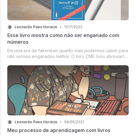
Leonardo Paes Horácio
•
11/17/2022
Esse livro mostra como não ser enganado com
números
Em uma era de fakenews quanto mais pudermos saber para
não sermos enganados melhor. O livro CME (vou abreviar)
fala justamente disso, sabe aqueles 9 em cada 10 dentistas
que recomendam Colgate? Então, são deles que estamos
falando.
Leonardo Paes Horácio
•
09/05/2021
Meu processo de aprendizagem com livros