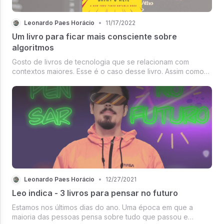
Leonardo Paes Horácio
•
11/17/2022
Um livro para ficar mais consciente sobre
algoritmos
Gosto de livros de tecnologia que se relacionam com
contextos maiores. Esse é o caso desse livro. Assim como
21 lições para o século 21 me deixou bastante preocupado
com algumas coisas na área de tecnologia, esse também o
fez.
Leonardo Paes Horácio
•
12/27/2021
Leo indica - 3 livros para pensar no futuro
Estamos nos últimos dias do ano. Uma época em que a
maioria das pessoas pensa sobre tudo que passou e