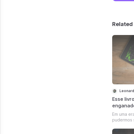
Related 
Leonard
Esse liv
enganad
Em uma er
pudermos 
enganados 
abreviar) f