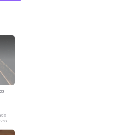
022
nde
ivro
s da