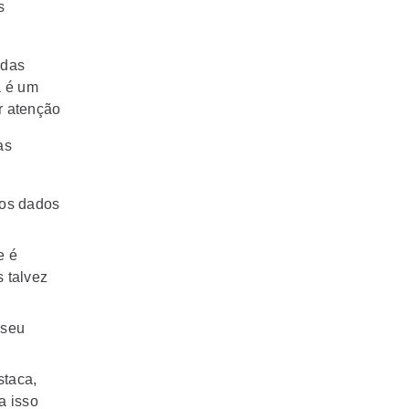
s
adas
a é um
r atenção
as
 os dados
e é
 talvez
 seu
staca,
a isso