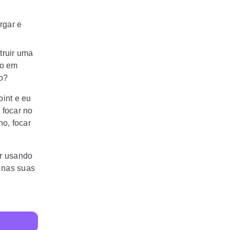
rgar e
truir uma
vo em
o?
int e eu
 focar no
o, focar
ar usando
 nas suas