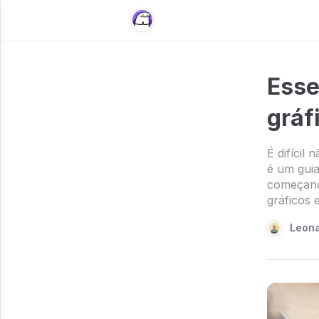
Esse
gráf
É difícil
é um gui
começando
gráficos 
Leona