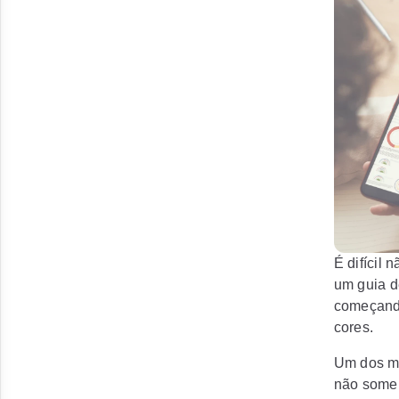
É difícil 
um guia d
começando
cores.
Um dos ma
não somen