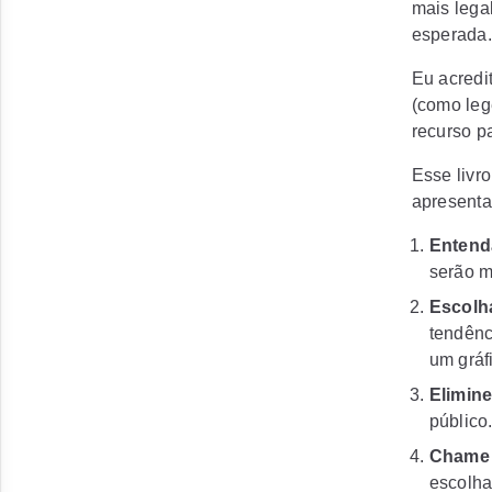
mais lega
esperada.
Eu acredi
(como leg
recurso p
Esse livr
apresentaç
Entend
serão m
Escolh
tendênc
um gráf
Elimine
público
Chame 
escolha