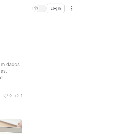
Login
com dados
as,
de
n
0
1