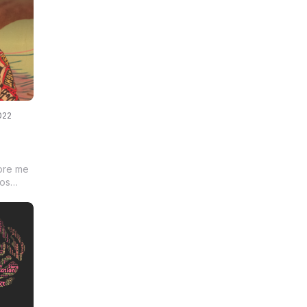
ido de
o e
022
pre me
mos
a vida
ecida.
 puxão
a