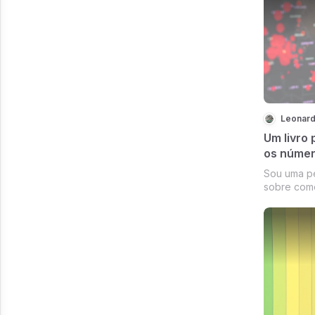
aqueles 9 
recomendam
que estamo
Leonard
Um livro
os núme
Sou uma p
sobre como
a recomend
livro tive c
feito.