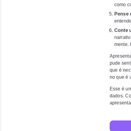
como co
Pense 
entende
Conte 
narrati
mente. 
Apresenta
pude senti
que é nec
no que é v
Esse é um
dados. Co
apresenta