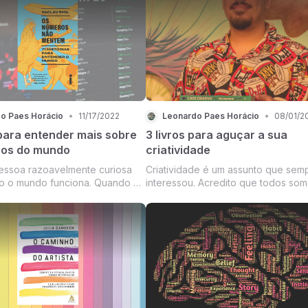
em cada 10 dentistas que
escolhemos um livro que faça sent
 Colgate? Então, são deles
uma maneira geral para todo mund
s falando.
realizamos encontros semanais
o Paes Horácio
•
11/17/2022
Leonardo Paes Horácio
•
08/01/2
 para entender mais sobre
3 livros para aguçar a sua
ros do mundo
criatividade
essoa razoavelmente curiosa
Criatividade é um assunto que sem
 o mundo funciona. Quando vi
interessou. Acredito que todos so
ação do Bill Gates sobre esse
criativos, mas em algum momento d
erteza que iria gostar. Dito e
deixamos essa habilidade ser esqu
Ler esses livros foi como levar um
de orelha enquanto um convite par
reavivar ...