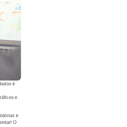
 dados é
ráficos e
stórias e
ontar! O