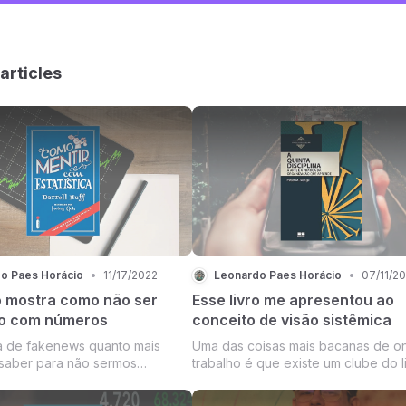
articles
o Paes Horácio
•
11/17/2022
Leonardo Paes Horácio
•
07/11/2
ro mostra como não ser
Esse livro me apresentou ao
o com números
conceito de visão sistêmica
a de fakenews quanto mais
Uma das coisas mais bacanas de o
saber para não sermos
trabalho é que existe um clube do l
melhor. O livro CME (vou
aberto para todos os colaboradore
ala justamente disso, sabe
empresa. Então periodicamente