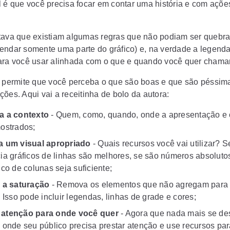
l é que você precisa focar em contar uma história e com açõe
tava que existiam algumas regras que não podiam ser quebr
endar somente uma parte do gráfico) e, na verdade a legend
ara você usar alinhada com o que e quando você quer chama
o permite que você perceba o que são boas e que são péssim
ões. Aqui vai a receitinha de bolo da autora:
a a contexto
- Quem, como, quando, onde a apresentação e
ostrados;
a um visual apropriado
- Quais recursos você vai utilizar? S
ia gráficos de linhas são melhores, se são números absolutos
ico de colunas seja suficiente;
 a saturação
- Remova os elementos que não agregam para
. Isso pode incluir legendas, linhas de grade e cores;
atenção para onde você quer
- Agora que nada mais se de
 onde seu público precisa prestar atenção e use recursos par