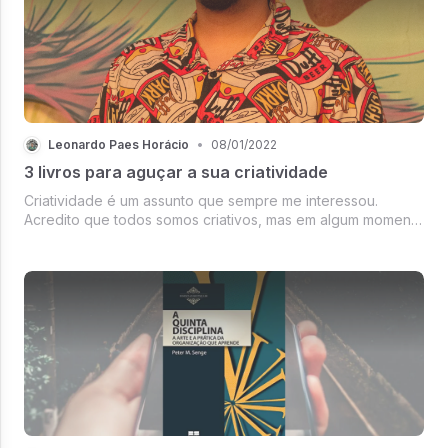
Leonardo Paes Horácio
•
08/01/2022
3 livros para aguçar a sua criatividade
Criatividade é um assunto que sempre me interessou.
Acredito que todos somos criativos, mas em algum momento
da vida deixamos essa habilidade ser esquecida. Ler esses
livros foi como levar um puxão de orelha enquanto um
convite para reavivar ...