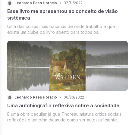
Leonardo Paes Horácio
•
07/11/2022
Esse livro me apresentou ao conceito de visão
sistêmica
Uma das coisas mais bacanas de onde trabalho é que
existe um clube do livro aberto para todos os
colaboradores da empresa. Então periodicamente
escolhemos um livro que faça sentido de uma maneira geral
para todo mundo e realizamos encontros semanais
Leonardo Paes Horácio
•
06/23/2022
Uma autobiografia reflexiva sobre a sociedade
É uma obra peculiar já que Thoreau mistura critica sociais,
reflexões e também dicas de como ser autossuficiente
(inclusive como construir e manter um cabana na floresta).