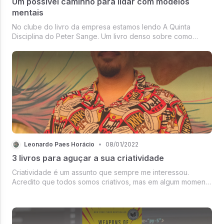
Um possível caminho para lidar com modelos
mentais
No clube do livro da empresa estamos lendo A Quinta
Disciplina do Peter Sange. Um livro denso sobre como
construir empresas que aprendem de maneira sistêmica.
Leonardo Paes Horácio
•
08/01/2022
3 livros para aguçar a sua criatividade
Criatividade é um assunto que sempre me interessou.
Acredito que todos somos criativos, mas em algum momento
da vida deixamos essa habilidade ser esquecida. Ler esses
livros foi como levar um puxão de orelha enquanto um
convite para reavivar ...