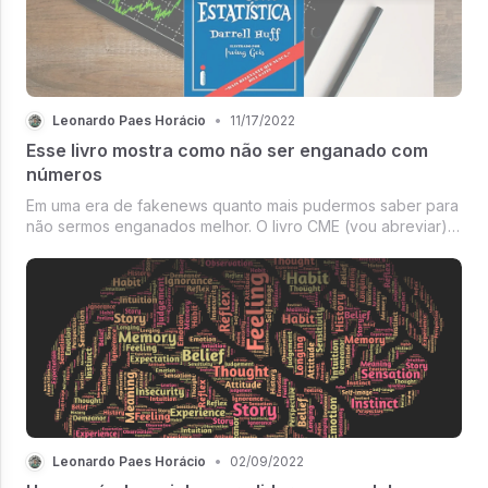
Leonardo Paes Horácio
•
11/17/2022
Esse livro mostra como não ser enganado com
números
Em uma era de fakenews quanto mais pudermos saber para
não sermos enganados melhor. O livro CME (vou abreviar)
fala justamente disso, sabe aqueles 9 em cada 10 dentistas
que recomendam Colgate? Então, são deles que estamos
falando.
Leonardo Paes Horácio
•
02/09/2022