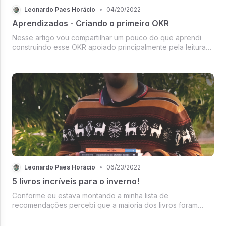
Leonardo Paes Horácio
•
04/20/2022
Aprendizados - Criando o primeiro OKR
Nesse artigo vou compartilhar um pouco do que aprendi
construindo esse OKR apoiado principalmente pela leitura
do livro Avalie o que importa.
Leonardo Paes Horácio
•
06/23/2022
5 livros incríveis para o inverno!
Conforme eu estava montando a minha lista de
recomendações percebi que a maioria dos livros foram
razoavelmente densos. Temas como propósito, visão
sistêmica, situações difíceis, críticas à sociedade e uma