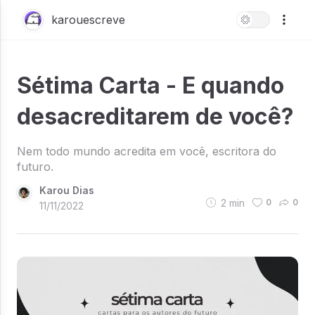
karouescreve
Sétima Carta - E quando
desacreditarem de você?
Nem todo mundo acredita em você, escritora do
futuro.
Karou Dias
2
min
0
0
11/11/2022