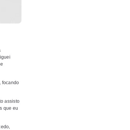
a
iguei
 e
, focando
o assisto
s que eu
cedo,