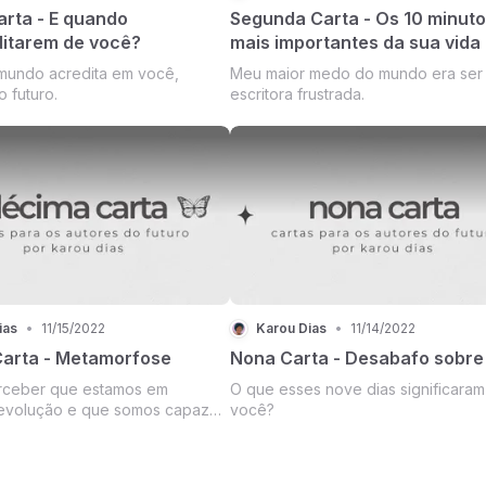
arta - E quando
Segunda Carta - Os 10 minut
itarem de você?
mais importantes da sua vida
mundo acredita em você,
Meu maior medo do mundo era ser
o futuro.
escritora frustrada.
ias
•
11/15/2022
Karou Dias
•
11/14/2022
arta - Metamorfose
Nona Carta - Desabafo sobre
rceber que estamos em
O que esses nove dias significaram
 evolução e que somos capaz
você?