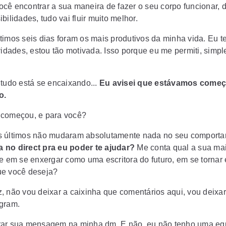
cê encontrar a sua maneira de fazer o seu corpo funcionar, 
bilidades, tudo vai fluir muito melhor.
timos seis dias foram os mais produtivos da minha vida. Eu te
ividades, estou tão motivada. Isso porque eu me permiti, simp
 tudo está se encaixando...
Eu avisei que estávamos come
o.
 começou, e para você?
 últimos não mudaram absolutamente nada no seu comporta
 no direct pra eu poder te ajudar?
Me conta qual a sua ma
de em se enxergar como uma escritora do futuro, em se tornar
ue você deseja?
, não vou deixar a caixinha que comentários aqui, vou deixar 
agram.
ar sua mensagem na minha dm. E não, eu não tenho uma eq