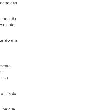
dentro das
nho feito
lesmente,
çando um
mento,
ior
 essa
o link do
uipe que