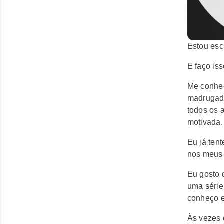
Estou esc
E faço is
Me conheç
madrugada
todos os 
motivada.
Eu já ten
nos meus 
Eu gosto 
uma série
conheço 
Às vezes 