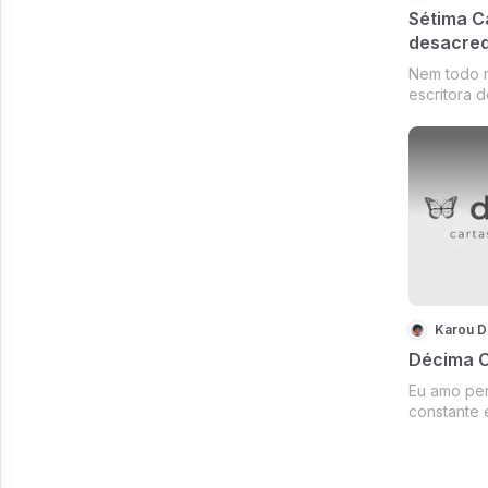
Sétima C
desacred
Nem todo 
escritora d
Karou D
Décima C
Eu amo pe
constante
de mudar.