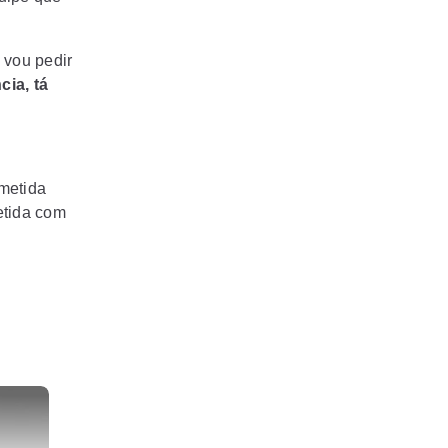
 vou pedir
ia, tá
metida
etida com