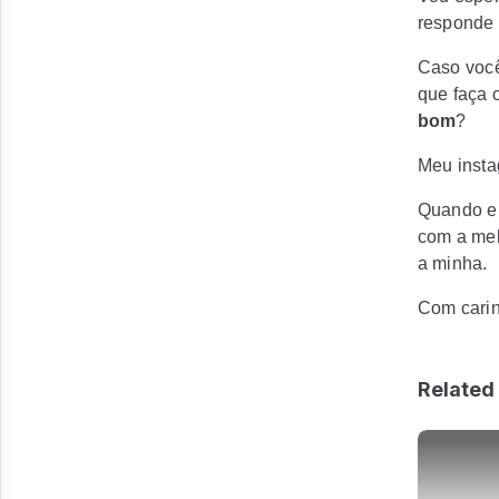
responde 
Caso você
que faça
bom
?
Meu insta
Quando eu
com a mel
a minha.
Com carin
Related 