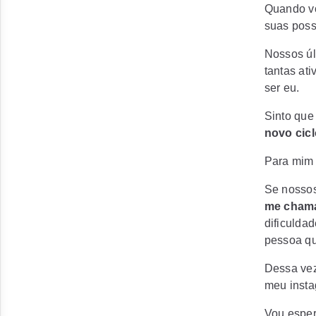
Quando vo
suas possi
Nossos úl
tantas at
ser eu.
Sinto que
novo cicl
Para mim
Se nossos
me chama
dificulda
pessoa q
Dessa vez
meu inst
Vou esper