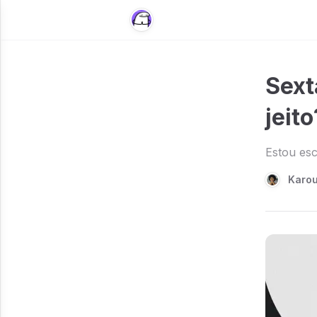
Sext
jeito
Estou es
Karou