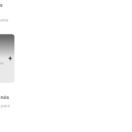
os
 uma
 nós
 para