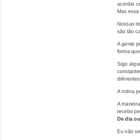
acordar ce
Mas essa 
Nossas te
são tão c
A gente p
forma que
Sigo algun
constante
diferente
A rotina p
A maneira
recebo pe
De dia ou
Eu não se