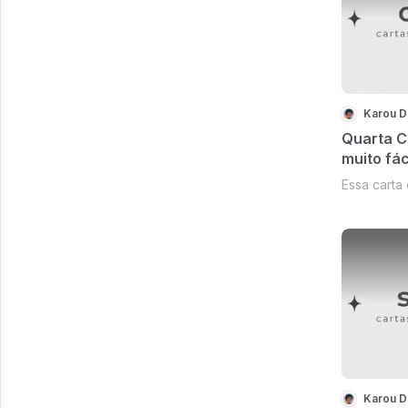
Karou D
Quarta Ca
muito fác
Essa carta 
Karou D