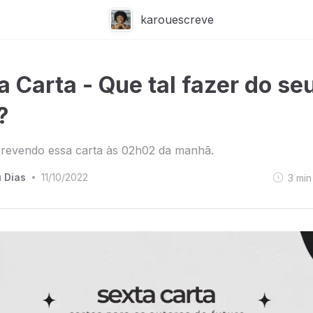
karouescreve
a Carta - Que tal fazer do se
?
crevendo essa carta às 02h02 da manhã.
 Dias
11/10/2022
3
min
•