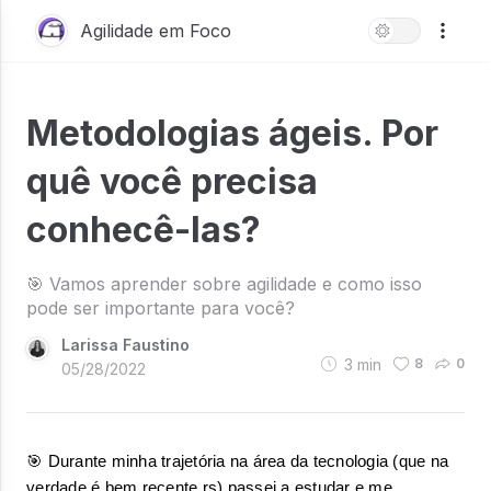
Agilidade em Foco
Metodologias ágeis. Por
quê você precisa
conhecê-las?
🎯 Vamos aprender sobre agilidade e como isso
pode ser importante para você?
Larissa Faustino
3
min
8
0
05/28/2022
🎯 Durante minha trajetória na área da tecnologia (que na 
verdade é bem recente rs) passei a estudar e me 