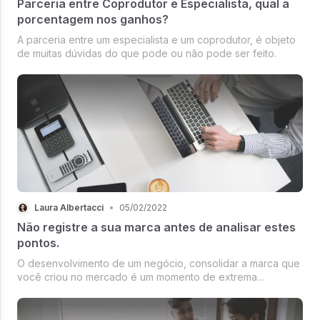
Parceria entre Coprodutor e Especialista, qual a
porcentagem nos ganhos?
A parceria entre um especialista e um coprodutor, é objeto
de muitas dúvidas do que pode ou não pode ser feito.
Laura Albertacci
•
05/02/2022
Não registre a sua marca antes de analisar estes
pontos.
O desenvolvimento de um negócio, consolidar a marca que
você criou no mercado é um momento de extrema
importância, por vezes significa a materialização de um
sonho ao tirar os planos do papel e empreender, construir
uma empresa demanda ter at...