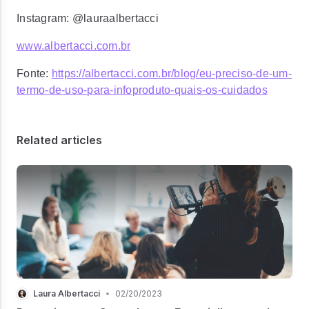
Instagram: @lauraalbertacci
www.albertacci.com.br
Fonte:
https://albertacci.com.br/blog/eu-preciso-de-um-
termo-de-uso-para-infoproduto-quais-os-cuidados
Related articles
Laura Albertacci
•
02/20/2023