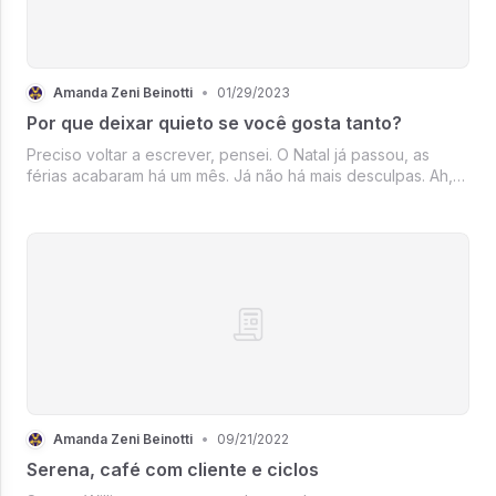
Amanda Zeni Beinotti
•
01/29/2023
Por que deixar quieto se você gosta tanto?
Preciso voltar a escrever, pensei. O Natal já passou, as
férias acabaram há um mês. Já não há mais desculpas. Ah,
falta tempo. Realmente, sua rotina não está das mais fáceis,
mas no tempo livre, as horas no Instagram não corroboram
com essa i...
Amanda Zeni Beinotti
•
09/21/2022
Serena, café com cliente e ciclos