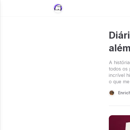
Diár
alé
A históri
todos os 
incrível 
o que me 
Enric