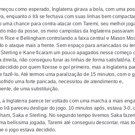
meçou como esperado, Inglaterra girava a bola, com uma po
va, enquanto o Irã se fechava com suas linhas bem compacta
 uma chance para contra-atacar com Taremi, seu melhor jog
indo mão da posse, os meio campistas da Inglaterra passaram
om Rice e Bellingham controlando a faixa central e Mason Mo
o o ataque mais a frente. Sem espaço para arrancadas ou t
 Sterling e Kane ficaram um pouco apagados nesse começo d
 direita, não conseguiu furar as linhas de forma satisfatória. 
decidido por quem fizesse o gol primeiro, mas a Inglaterra pa
e fazê-lo. Até termos uma paralização de 15 minutos, com o g
 sofrido uma forte pancada, necessitou de atendimento e,
mente, de uma substituição.
, a Inglaterra parece ter voltado com uma marcha a mais eng
o Irã pareceu desligar do jogo. 10 minutos após, estava 3-0, 
gham, Saka e Sterling. No segundo tempo tivemos Saka faze
a belíssima jogada, Taremi até conseguiu descontar, mas t
e o jogo estava decidido.