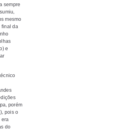
ja sempre
ssumiu,
ios mesmo
final da
enho
olhas
o) e
ar
técnico
andes
edições
opa, porém
, pois o
 era
as do