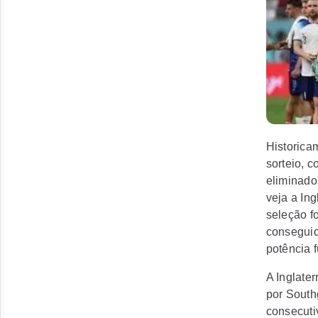
Inglat
Historica
sorteio, 
eliminado
veja a Ing
seleção f
conseguid
potência f
A Inglate
por South
consecuti