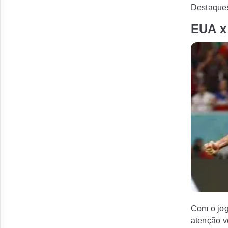
Destaques:
EUA x
Gareth Ba
Com o jogo
atenção v