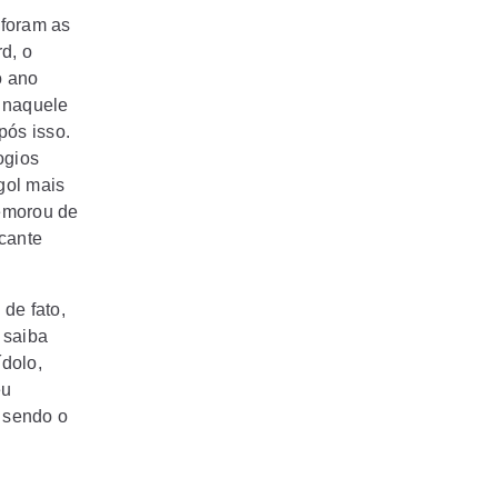
foram as
d, o
o ano
 naquele
pós isso.
ogios
gol mais
memorou de
cante
de fato,
 saiba
dolo,
eu
, sendo o