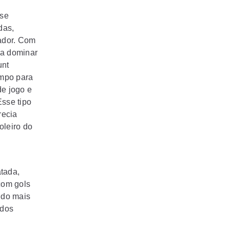
sse
das,
ador. Com
 a dominar
unt
empo para
e jogo e
Esse tipo
recia
oleiro do
atada,
com gols
ndo mais
odos