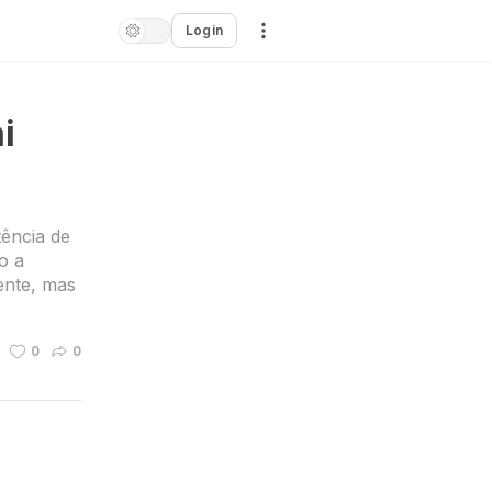
Login
i
tência de
o a
ente, mas
0
0