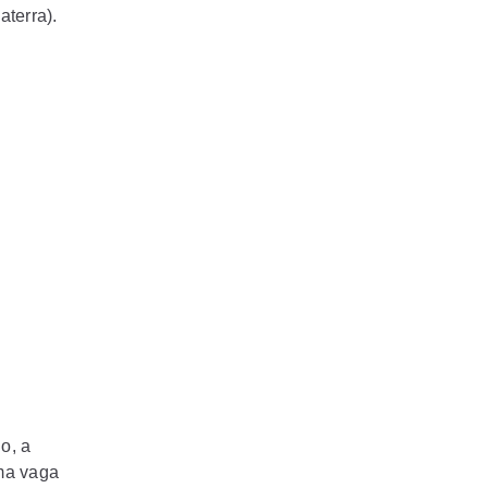
aterra).
o, a
ima vaga