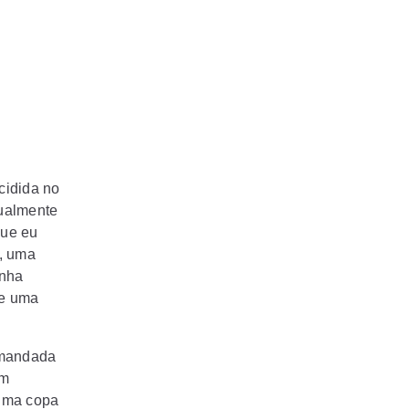
cidida no
tualmente
que eu
o, uma
enha
te uma
omandada
om
 uma copa