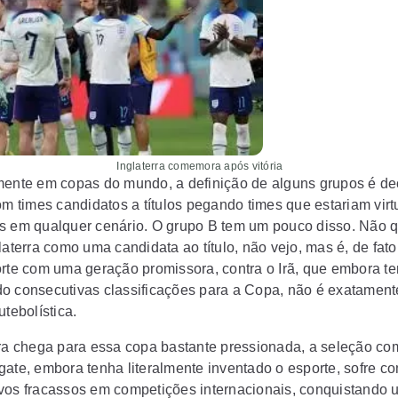
erra comemora após vitória
mente em copas do mundo, a definição de alguns grupos é de
com times candidatos a títulos pegando times que estariam vir
s em qualquer cenário. O grupo B tem um pouco disso. Não 
laterra como uma candidata ao título, não vejo, mas é, de fat
orte com uma geração promissora, contra o Irã, que embora t
o consecutivas classificações para a Copa, não é exatamen
utebolística.
rra chega para essa copa bastante pressionada, a seleção c
gate, embora tenha literalmente inventado o esporte, sofre c
vos fracassos em competições internacionais, conquistando