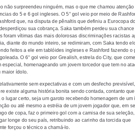
o não surpreendeu ninguém, mas o que me chamou atenção 
cias do 5 e 6 gol ingleses. O 5° gol veio por meio de Rashfor
hford que, na disputa de pênaltis que definiu a Eurocopa d
desperdiçou sua cobrança. Saka também perdeu sua chance
s foram vítimas das mais dolorosas discriminações racistas a
ia, diante do mundo inteiro, se redimiram, com Saka tendo el
endo feitos a ele em tablóides ingleses e Rashford fazendo o 
 goleada. O 6° gol veio por Grealish, estrela do City, que co
 especial, homenageando um jovem torcedor que tem no ata
 maior ídolo.
elativamente sem expectativas e com um desfecho previsível, 
e existe alguma história bonita sendo contada, contanto que
a o lugar certo, seja um garoto recebendo homenagem de um í
ção ou até mesmo a estréia de um jovem jogador que, em s
jogo de copa, faz o primeiro gol com a camisa de sua seleção
gar longe do seu país, retribuindo ao carinho da torcida que
nte forçou o técnico a chamá-lo.