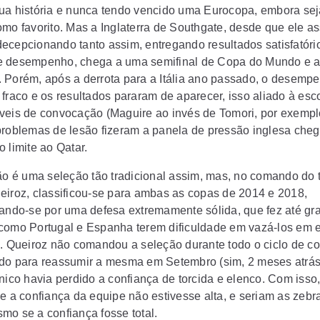
ua história e nunca tendo vencido uma Eurocopa, embora se
omo favorito. Mas a Inglaterra de Southgate, desde que ele a
ecepcionando tanto assim, entregando resultados satisfatór
 desempenho, chega a uma semifinal de Copa do Mundo e a 
 Porém, após a derrota para a Itália ano passado, o desemp
 fraco e os resultados pararam de aparecer, isso aliado à esc
veis de convocação (Maguire ao invés de Tomori, por exempl
problemas de lesão fizeram a panela de pressão inglesa cheg
 limite ao Qatar.
não é uma seleção tão tradicional assim, mas, no comando do 
eiroz, classificou-se para ambas as copas de 2014 e 2018,
zando-se por uma defesa extremamente sólida, que fez até gr
como Portugal e Espanha terem dificuldade em vazá-los em 
s. Queiroz não comandou a seleção durante todo o ciclo de c
do para reassumir a mesma em Setembro (sim, 2 meses atrás)
nico havia perdido a confiança de torcida e elenco. Com isso,
ue a confiança da equipe não estivesse alta, e seriam as zebr
mo se a confiança fosse total.