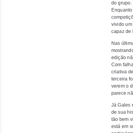
do grupo.
Enquanto 
competiçõ
vivido um
capaz de 
Nas últim
mostrando
edição nã
Com falha
criativa 
terceira 
verem o d
parece nã
Já Gales 
de sua hi
tão bem v
está em s