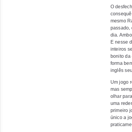
O desfech
consequên
mesmo Ras
passado, 
dia. Ambo
E nesse d
inteiros s
bonito da
forma bem
inglês seu
Um jogo r
mas sempr
olhar par
uma reden
primeiro 
único a jo
praticame