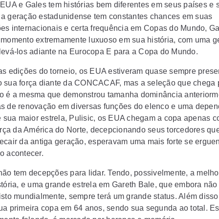
 EUA e Gales tem histórias bem diferentes em seus países e 
a geração estadunidense tem constantes chances em suas
es internacionais e certa frequência em Copas do Mundo, Ga
 momento extremamente luxuoso em sua história, com uma g
levá-los adiante na Eurocopa E para a Copa do Mundo.
as edições do torneio, os EUA estiveram quase sempre prese
 sua força diante da CONCACAF, mas a seleção que chega 
o é a mesma que demonstrou tamanha dominância anteriorm
s de renovação em diversas funções do elenco e uma depen
de sua maior estrela, Pulisic, os EUA chegam a copa apenas 
força da América do Norte, decepcionando seus torcedores que
ecair da antiga geração, esperavam uma mais forte se ergue
o acontecer.
não tem decepções para lidar. Tendo, possivelmente, a melho
stória, e uma grande estrela em Gareth Bale, que embora não
isto mundialmente, sempre terá um grande status. Além disso
ua primeira copa em 64 anos, sendo sua segunda ao total. Es