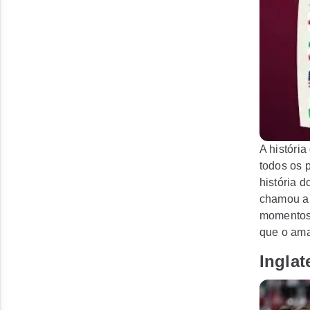
A históri
todos os p
história 
chamou a 
momentos 
que o am
Inglat