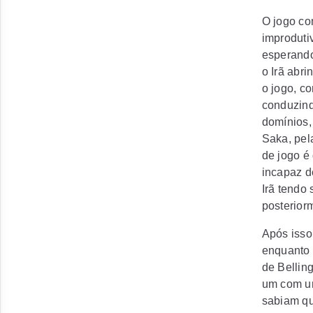
O jogo co
improduti
esperando
o Irã abr
o jogo, c
conduzind
domínios,
Saka, pela
de jogo é 
incapaz d
Irã tendo
posterior
Após isso
enquanto 
de Bellin
um com um
sabiam qu