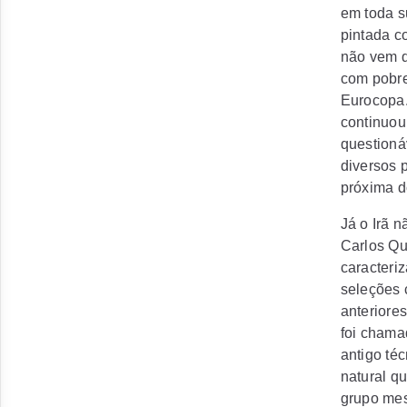
em toda s
pintada c
não vem d
com pobre
Eurocopa.
continuou
questioná
diversos 
próxima do
Já o Irã 
Carlos Qu
caracteri
seleções 
anteriore
foi chama
antigo téc
natural q
grupo mes