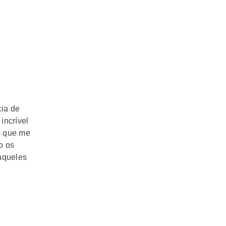
cia de
incrível
o que me
o os
aqueles