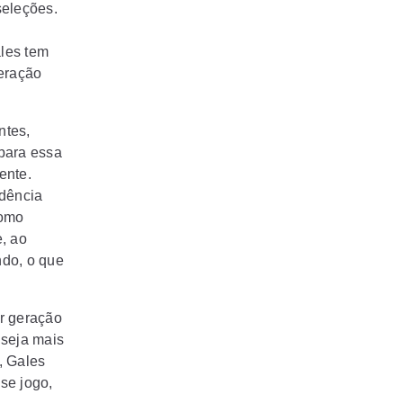
seleções.
les tem
eração
ntes,
para essa
ente.
dência
como
, ao
ndo, o que
r geração
 seja mais
, Gales
se jogo,