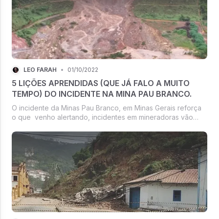
LÉO FARAH
•
01/10/2022
5 LIÇÕES APRENDIDAS (QUE JÁ FALO A MUITO
TEMPO) DO INCIDENTE NA MINA PAU BRANCO.
O incidente da Minas Pau Branco, em Minas Gerais reforça
o que venho alertando, incidentes em mineradoras vão
sempre ocorrer. Em menor ou maior escala é algo inevitável
pela necessidade de expansão das atividades no país, pela
crescente dema...