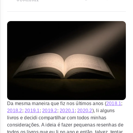
Da mesma maneira que fiz nos últimos anos (
2018.1
;
2018.2
;
2019.1
;
2019.2
;
2020.1
;
2020.2
), li alguns
livros e decidi compartilhar com todos minhas
considerações. A ideia é fazer pequenas resenhas de
todos os livros que eu li no ano e então, talvez, tentar