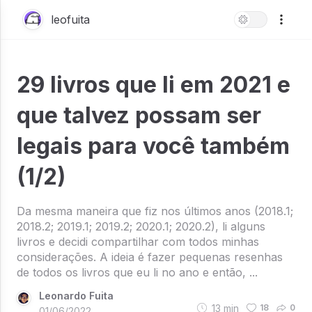
leofuita
29 livros que li em 2021 e
que talvez possam ser
legais para você também
(1/2)
Da mesma maneira que fiz nos últimos anos (2018.1;
2018.2; 2019.1; 2019.2; 2020.1; 2020.2), li alguns
livros e decidi compartilhar com todos minhas
considerações. A ideia é fazer pequenas resenhas
de todos os livros que eu li no ano e então, ...
Leonardo Fuita
13
min
18
0
01/06/2022