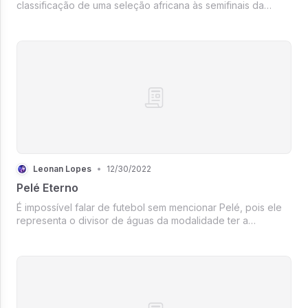
classificação de uma seleção africana às semifinais da
copa, uma cena marcou o que foi o desempenho de
Cristiano Ronaldo no mundial. Enquanto os demais
jogadores portugueses ficaram sentado...
Leonan Lopes
•
12/30/2022
Pelé Eterno
É impossível falar de futebol sem mencionar Pelé, pois ele
representa o divisor de águas da modalidade ter a
relevância que tem em todos os sentidos técnicos, físicos e
táticos. Não há questionamentos para duvidar da
capacidade desse atleta.