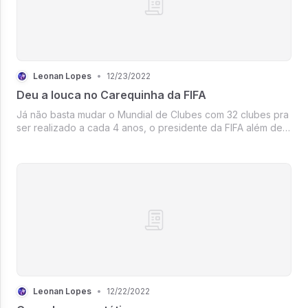
Leonan Lopes
•
12/23/2022
Deu a louca no Carequinha da FIFA
Já não basta mudar o Mundial de Clubes com 32 clubes pra
ser realizado a cada 4 anos, o presidente da FIFA além de
inchar a Copa do Mundo com 48 seleções a partir da
próxima edição, quer sugerir que a competição poderia ser
realizada a cada 3...
Leonan Lopes
•
12/22/2022