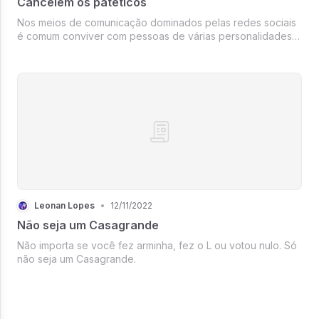
Cancelem os patéticos
Nos meios de comunicação dominados pelas redes sociais
é comum conviver com pessoas de várias personalidades,
independente se é famoso ou anônimo. Quem nunca
passou pela situação de responder gente panaca que
publica comentários ofensivos? C...
Leonan Lopes
•
12/11/2022
Não seja um Casagrande
Não importa se você fez arminha, fez o L ou votou nulo. Só
não seja um Casagrande.