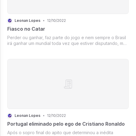
Leonan Lopes
•
12/10/2022
Fiasco no Catar
Perder ou ganhar, faz parte do jogo e nem sempre o Brasil
irá ganhar um mundial toda vez que estiver disputando, mas
sempre será apontado como favorito, o que normal no
âmbito tradicional do futebol que representa entre Copa do
Mundo e Seleçã...
Leonan Lopes
•
12/10/2022
Portugal eliminado pelo ego de Cristiano Ronaldo
Após o sopro final do apito que determinou a inédita